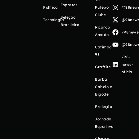
Esportes
Política
Futebol
@98newso
Clube
Seleção
Tecnologia
@98newso
Brasileira
Ricardo
/98newso
Amado
@98newso
Catimba
98
/98-
news-
Graffite
oficial
Barba,
Cabelo e
Bigode
Preleção
Jornada
Esportiva
Giro na