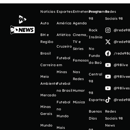
Notícias
Esportes
Entretenimento
Programas
Redes
98
Sociais 98
Auto
América
Agenda
Rock
@rede98o
BH e
Atlético
Cinema,
Insônia
Região
TV e
@rede98o
Cruzeiro
Séries
No
Brasil
/rede98o
Fundo
Futebol
Famosos
do Baú
Carreira
em
@98live
Minas
Nas
Central
Meio
@98livee
Redes
98
Ambiente
Futebol
@98live
no Brasil
Humor
98
Mercado
Esportes
@rede98o
Futebol
Música
Minas
no
Buenos
Redes
Gerais
Mundo
Días
Sociais 98
Mundo
News
Mais
98