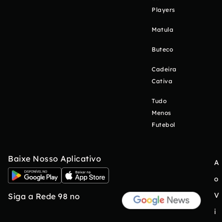
Players
Matula
Buteco
Cadeira
Cativa
Tudo
Menos
Futebol
Baixe Nosso Aplicativo
A
o
V
Siga a Rede 98 no
i