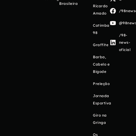
Brasileira
Ricardo
/98newso
Amado
@98newso
Catimba
98
/98-
news-
Graffite
oficial
Barba,
Cabelo e
Bigode
Preleção
Jornada
Esportiva
Giro na
Gringa
Os