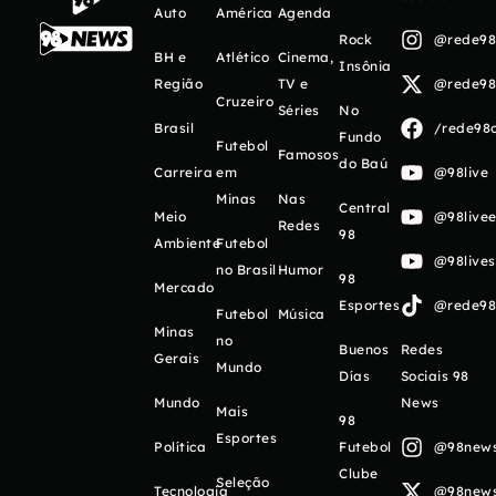
Auto
América
Agenda
Rock
@rede98o
BH e
Atlético
Cinema,
Insônia
Região
TV e
@rede98o
Cruzeiro
Séries
No
Brasil
/rede98o
Fundo
Futebol
Famosos
do Baú
Carreira
em
@98live
Minas
Nas
Central
Meio
@98livee
Redes
98
Ambiente
Futebol
@98live
no Brasil
Humor
98
Mercado
Esportes
@rede98o
Futebol
Música
Minas
no
Buenos
Redes
Gerais
Mundo
Días
Sociais 98
Mundo
News
Mais
98
Esportes
Política
Futebol
@98newso
Clube
Seleção
Tecnologia
@98newso