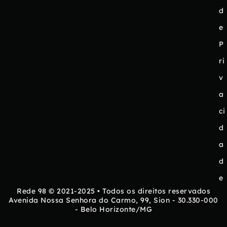
d
e
P
ri
v
a
ci
d
a
d
e
Rede 98 © 2021-2025 • Todos os direitos reservados
Avenida Nossa Senhora do Carmo, 99, Sion - 30.330-000
- Belo Horizonte/MG