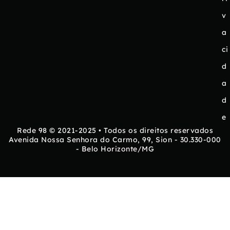
v
a
ci
d
a
d
e
Rede 98 © 2021-2025 • Todos os direitos reservados
Avenida Nossa Senhora do Carmo, 99, Sion - 30.330-000
- Belo Horizonte/MG