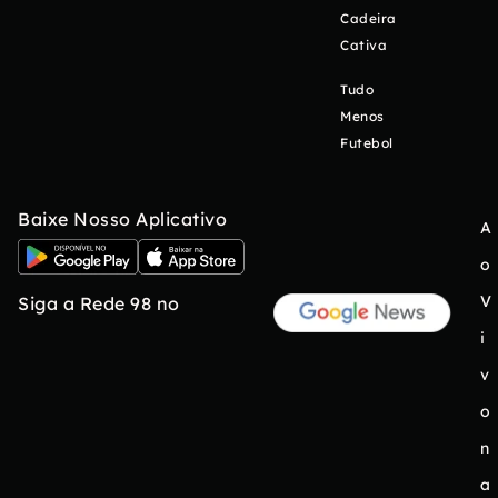
Cadeira
Cativa
Tudo
Menos
Futebol
Baixe Nosso Aplicativo
A
o
V
Siga a Rede 98 no
i
v
o
n
a