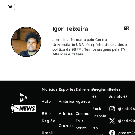
98
Igor Teixeira
Jornalista formado pelo Centro
Universitário UNA, é repórter de cidades e
política da 98FM. Tem passagens pela TV
Alterosa e Itatiaia.
Notícias
Esportes
Entretenimento
Programas
Redes
98
Sociais 98
Auto
América
Agenda
Rock
@rede98o
BH e
Atlético
Cinema,
Insônia
Região
TV e
@rede98o
Cruzeiro
Séries
No
Brasil
/rede98o