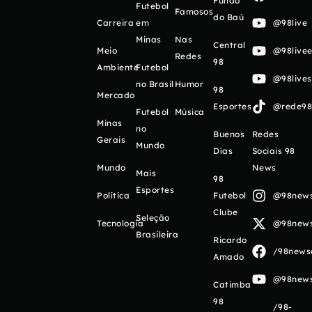
Fundo
Futebol
Famosos
do Baú
Carreira
em
@98live
Minas
Nas
Central
Meio
@98livee
Redes
98
Ambiente
Futebol
@98live
no Brasil
Humor
98
Mercado
Esportes
@rede98o
Futebol
Música
Minas
no
Buenos
Redes
Gerais
Mundo
Días
Sociais 98
Mundo
News
Mais
98
Esportes
Política
Futebol
@98newso
Clube
Seleção
Tecnologia
@98newso
Brasileira
Ricardo
/98newso
Amado
@98newso
Catimba
98
/98-