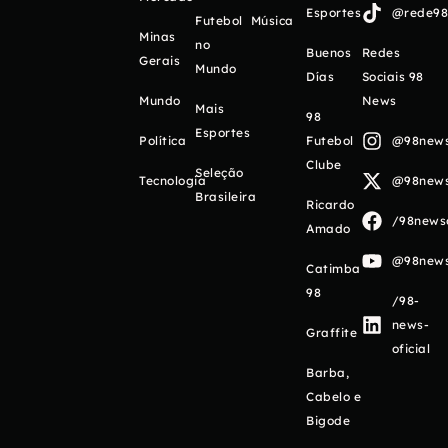
Esportes
@rede98o
Futebol
Música
Minas
no
Buenos
Redes
Gerais
Mundo
Días
Sociais 98
Mundo
News
Mais
98
Esportes
Política
Futebol
@98newso
Clube
Seleção
Tecnologia
@98newso
Brasileira
Ricardo
/98newso
Amado
@98newso
Catimba
98
/98-
news-
Graffite
oficial
Barba,
Cabelo e
Bigode