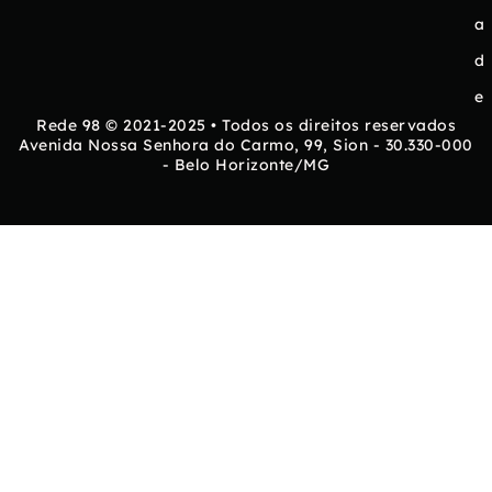
a
d
e
Rede 98 © 2021-2025 • Todos os direitos reservados
Avenida Nossa Senhora do Carmo, 99, Sion - 30.330-000
- Belo Horizonte/MG