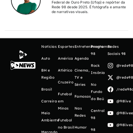
Federal de Ouro Preto (Ufop) e repórter da
Rede 98 desde 2025. É fotógrafa e amante
de narrativas visuais.
Notícias
Esportes
Entretenimento
Programas
Redes
98
Sociais 98
Auto
América
Agenda
Rock
@rede98o
BH e
Atlético
Cinema,
Insônia
Região
TV e
@rede98o
Cruzeiro
Séries
No
Brasil
/rede98o
Fundo
Futebol
Famosos
do Baú
Carreira
em
@98live
Minas
Nas
Central
Meio
@98livee
Redes
98
Ambiente
Futebol
@98live
no Brasil
Humor
98
Mercado