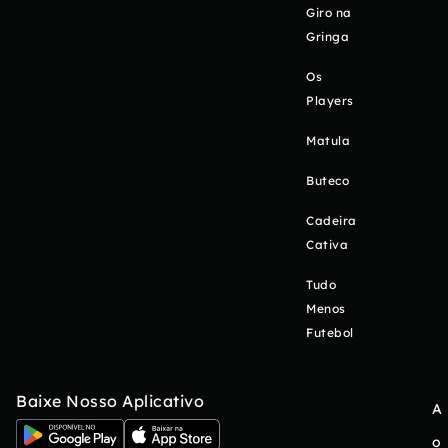
Giro na
Gringa
Os
Players
Matula
Buteco
Cadeira
Cativa
Tudo
Menos
Futebol
Baixe Nosso Aplicativo
A
o