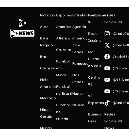
Notícias
Esportes
Entretenimento
Programas
Redes
98
Sociais 98
Auto
América
Agenda
Rock
@rede98o
BH e
Atlético
Cinema,
Insônia
Região
TV e
@rede98o
Cruzeiro
Séries
No
Brasil
/rede98o
Fundo
Futebol
Famosos
do Baú
Carreira
em
@98live
Minas
Nas
Central
Meio
@98livee
Redes
98
Ambiente
Futebol
@98live
no Brasil
Humor
98
Mercado
Esportes
@rede98o
Futebol
Música
Minas
no
Buenos
Redes
Gerais
Mundo
Días
Sociais 98
Mundo
News