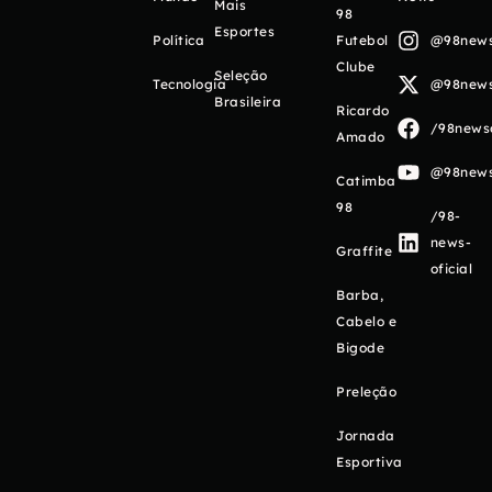
Mais
98
Esportes
Política
Futebol
@98newso
Clube
Seleção
Tecnologia
@98newso
Brasileira
Ricardo
/98newso
Amado
@98newso
Catimba
98
/98-
news-
Graffite
oficial
Barba,
Cabelo e
Bigode
Preleção
Jornada
Esportiva