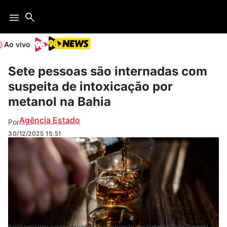
Ao vivo
Sete pessoas são internadas com
suspeita de intoxicação por
metanol na Bahia
Agência Estado
Por
30/12/2025
15:51
Bahia registrou casos suspeitos de intoxicação por metanol (Foto: Freepik)