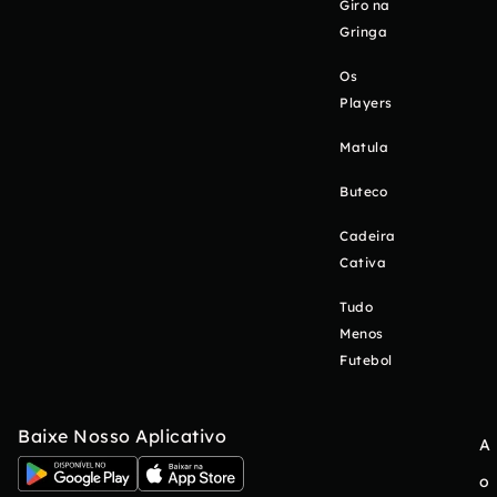
Giro na
Gringa
Os
Players
Matula
Buteco
Cadeira
Cativa
Tudo
Menos
Futebol
Baixe Nosso Aplicativo
A
o