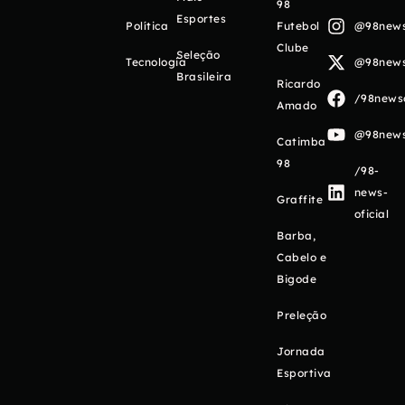
98
Esportes
Política
Futebol
@98newso
Clube
Seleção
Tecnologia
@98newso
Brasileira
Ricardo
/98newso
Amado
@98newso
Catimba
98
/98-
news-
Graffite
oficial
Barba,
Cabelo e
Bigode
Preleção
Jornada
Esportiva