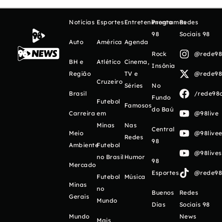
Notícias
Esportes
Entretenimento
Programas
Redes
98
Sociais 98
Auto
América
Agenda
Rock
@rede98o
BH e
Atlético
Cinema,
Insônia
Região
TV e
@rede98o
Cruzeiro
Séries
No
Brasil
/rede98o
Fundo
Futebol
Famosos
do Baú
Carreira
em
@98live
Minas
Nas
Central
Meio
@98livee
Redes
98
Ambiente
Futebol
@98live
no Brasil
Humor
98
Mercado
Esportes
@rede98o
Futebol
Música
Minas
no
Buenos
Redes
Gerais
Mundo
Días
Sociais 98
Mundo
News
Mais