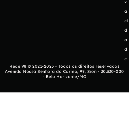
v
a
ci
d
a
d
e
Rede 98 © 2021-2025 • Todos os direitos reservados
Avenida Nossa Senhora do Carmo, 99, Sion - 30.330-000
- Belo Horizonte/MG