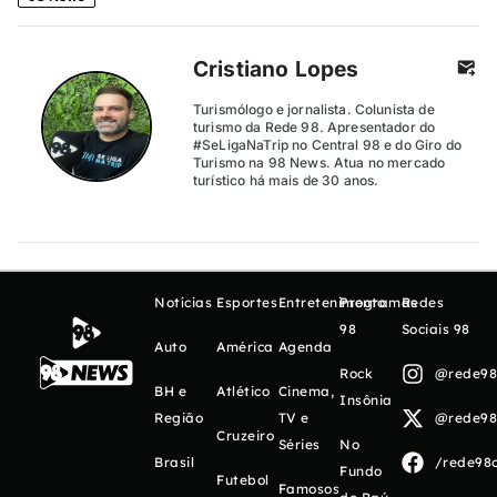
Cristiano Lopes
Turismólogo e jornalista. Colunista de
turismo da Rede 98. Apresentador do
#SeLigaNaTrip no Central 98 e do Giro do
Turismo na 98 News. Atua no mercado
turístico há mais de 30 anos.
Notícias
Esportes
Entretenimento
Programas
Redes
98
Sociais 98
Auto
América
Agenda
Rock
@rede98o
BH e
Atlético
Cinema,
Insônia
Região
TV e
@rede98o
Cruzeiro
Séries
No
Brasil
/rede98o
Fundo
Futebol
Famosos