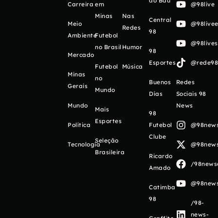
do Baú
Carreira
em
@98live
Minas
Nas
Central
Meio
@98livee
Redes
98
Ambiente
Futebol
@98live
no Brasil
Humor
98
Mercado
Esportes
@rede98o
Futebol
Música
Minas
no
Buenos
Redes
Gerais
Mundo
Días
Sociais 98
Mundo
News
Mais
98
Esportes
Política
Futebol
@98newso
Clube
Seleção
Tecnologia
@98newso
Brasileira
Ricardo
/98newso
Amado
@98newso
Catimba
98
/98-
news-