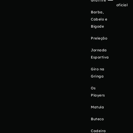
Graffite
oficial
Barba,
Cabelo e
Bigode
Preleção
Jornada
Esportiva
Giro na
Gringa
Os
Players
Matula
Buteco
Cadeira