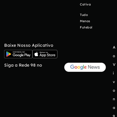
Cativa
Tudo
Menos
Futebol
Baixe Nosso Aplicativo
A
o
V
Siga a Rede 98 no
i
v
o
n
a
9