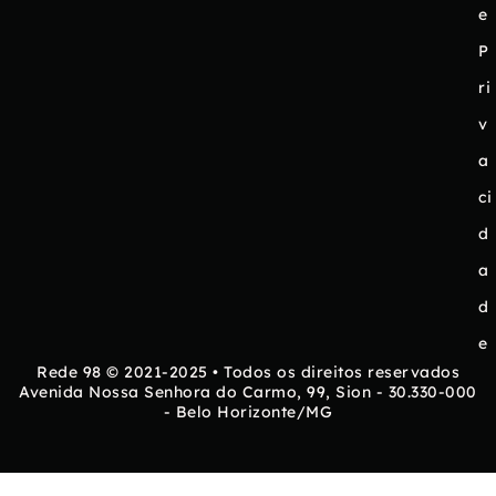
e
P
ri
v
a
ci
d
a
d
e
Rede 98 © 2021-2025 • Todos os direitos reservados
Avenida Nossa Senhora do Carmo, 99, Sion - 30.330-000
- Belo Horizonte/MG