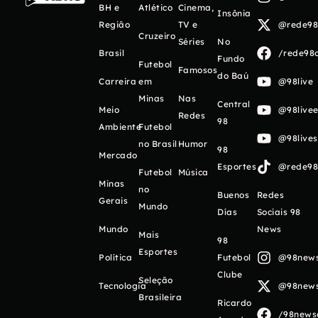
BH e
Atlético
Cinema,
Insônia
Região
TV e
@rede98o
Cruzeiro
Séries
No
Brasil
/rede98o
Fundo
Futebol
Famosos
do Baú
Carreira
em
@98live
Minas
Nas
Central
Meio
@98livee
Redes
98
Ambiente
Futebol
@98live
no Brasil
Humor
98
Mercado
Esportes
@rede98o
Futebol
Música
Minas
no
Buenos
Redes
Gerais
Mundo
Días
Sociais 98
Mundo
News
Mais
98
Esportes
Política
Futebol
@98newso
Clube
Seleção
Tecnologia
@98newso
Brasileira
Ricardo
/98newso