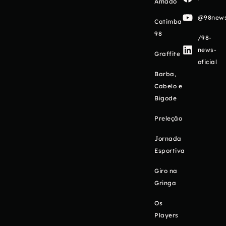
Amado
@98newso
Catimba
98
/98-
news-
Graffite
oficial
Barba,
Cabelo e
Bigode
Preleção
Jornada
Esportiva
Giro na
Gringa
Os
Players