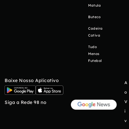
Matula
Buteco
Cadeira
Cativa
Tudo
Menos
Futebol
Baixe Nosso Aplicativo
A
o
V
Siga a Rede 98 no
i
v