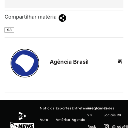
Compartilhar matéria
98
Agência Brasil
Notícias
Esportes
Entretenimento
Programas
Redes
98
Sociais 98
Auto
América
Agenda
Rock
@rede98o