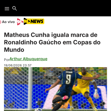
Ao vivo
Matheus Cunha iguala marca de
Ronaldinho Gaúcho em Copas do
Mundo
Arthur Albuquerque
Por
19/06/2026
23:57
Matheus Cunha marcou duas vezes na vitória do Brasil sobre o Haiti e igualou