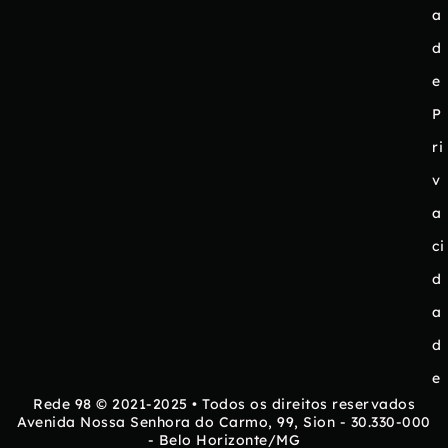
a
d
e
P
ri
v
a
ci
d
a
d
e
Rede 98 © 2021-2025 • Todos os direitos reservados
Avenida Nossa Senhora do Carmo, 99, Sion - 30.330-000
- Belo Horizonte/MG