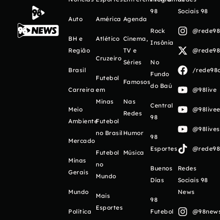
98
Sociais 98
Auto
América
Agenda
Rock
@rede98o
BH e
Atlético
Cinema,
Insônia
Região
TV e
@rede98o
Cruzeiro
Séries
No
Brasil
/rede98o
Fundo
Futebol
Famosos
do Baú
Carreira
em
@98live
Minas
Nas
Central
Meio
@98livee
Redes
98
Ambiente
Futebol
@98live
no Brasil
Humor
98
Mercado
Esportes
@rede98o
Futebol
Música
Minas
no
Buenos
Redes
Gerais
Mundo
Días
Sociais 98
Mundo
News
Mais
98
Esportes
Política
Futebol
@98newso