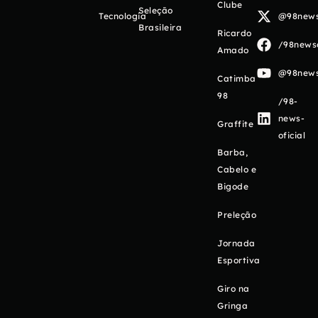
Clube
Seleção
Tecnologia
@98newso
Brasileira
Ricardo
/98newso
Amado
@98newso
Catimba
98
/98-
news-
Graffite
oficial
Barba,
Cabelo e
Bigode
Preleção
Jornada
Esportiva
Giro na
Gringa