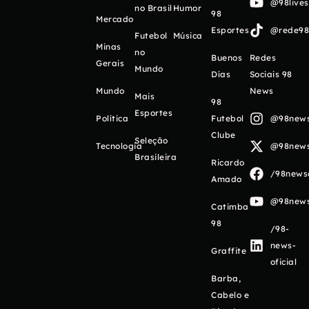
@98live
no Brasil
Humor
98
Mercado
Esportes
@rede98o
Futebol
Música
Minas
no
Buenos
Redes
Gerais
Mundo
Días
Sociais 98
Mundo
News
Mais
98
Esportes
Política
Futebol
@98newso
Clube
Seleção
Tecnologia
@98newso
Brasileira
Ricardo
/98newso
Amado
@98newso
Catimba
98
/98-
news-
Graffite
oficial
Barba,
Cabelo e