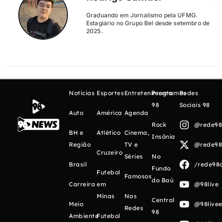
Graduando em Jornalismo pela UFMG.
Estagiário no Grupo Bel desde setembro de
2025.
Notícias
Esportes
Entretenimento
Programas
Redes
98
Sociais 98
Auto
América
Agenda
Rock
@rede98o
BH e
Atlético
Cinema,
Insônia
Região
TV e
@rede98o
Cruzeiro
Séries
No
Brasil
/rede98o
Fundo
Futebol
Famosos
do Baú
Carreira
em
@98live
Minas
Nas
Central
Meio
@98livee
Redes
98
Ambiente
Futebol