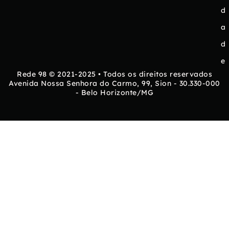
d
a
d
e
Rede 98 © 2021-2025 • Todos os direitos reservados
Avenida Nossa Senhora do Carmo, 99, Sion - 30.330-000
- Belo Horizonte/MG