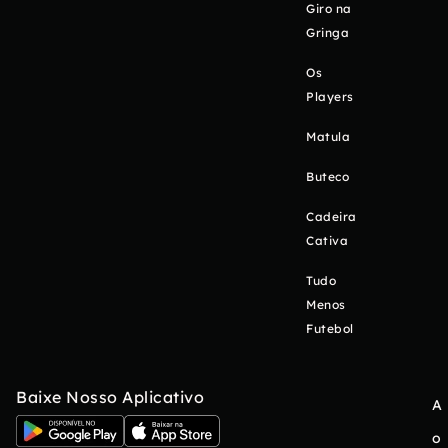
Giro na
Gringa
Os
Players
Matula
Buteco
Cadeira
Cativa
Tudo
Menos
Futebol
Baixe Nosso Aplicativo
A
o