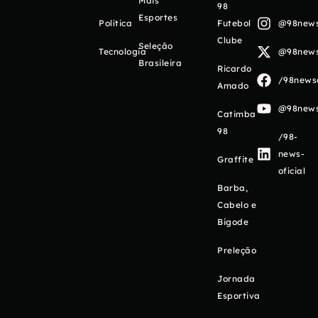
Mais
98
Esportes
Política
Futebol
@98newso
Clube
Seleção
Tecnologia
@98newso
Brasileira
Ricardo
/98newso
Amado
@98newso
Catimba
98
/98-
news-
Graffite
oficial
Barba,
Cabelo e
Bigode
Preleção
Jornada
Esportiva