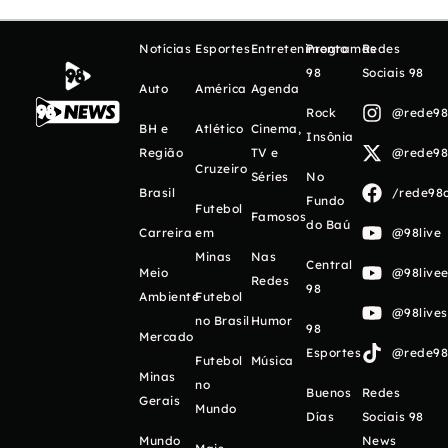
Notícias
Esportes
Entretenimento
Programas
Redes
98
Sociais 98
Auto
América
Agenda
Rock
@rede98o
BH e
Atlético
Cinema,
Insônia
Região
TV e
@rede98o
Cruzeiro
Séries
No
Brasil
/rede98o
Fundo
Futebol
Famosos
do Baú
Carreira
em
@98live
Minas
Nas
Central
Meio
@98livee
Redes
98
Ambiente
Futebol
@98live
no Brasil
Humor
98
Mercado
Esportes
@rede98o
Futebol
Música
Minas
no
Buenos
Redes
Gerais
Mundo
Días
Sociais 98
Mundo
News