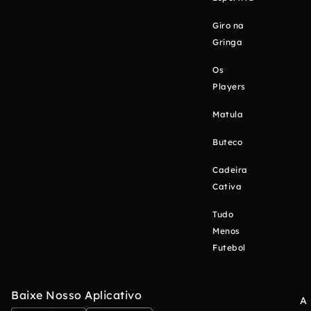
Giro na
Gringa
Os
Players
Matula
Buteco
Cadeira
Cativa
Tudo
Menos
Futebol
Baixe Nosso Aplicativo
A