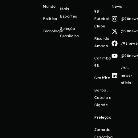
Mundo
News
Mais
98
Esportes
Política
Futebol
@98newso
Clube
Seleção
Tecnologia
@98newso
Brasileira
Ricardo
/98newso
Amado
@98newso
Catimba
98
/98-
news-
Graffite
oficial
Barba,
Cabelo e
Bigode
Preleção
Jornada
Esportiva