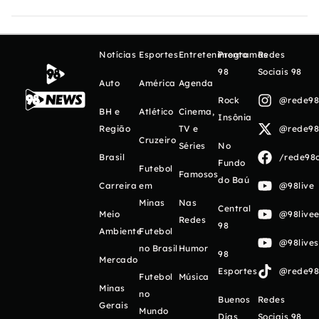
Notícias
Esportes
Entretenimento
Programas
Redes
98
Sociais 98
Auto
América
Agenda
Rock
@rede98o
BH e
Atlético
Cinema,
Insônia
Região
TV e
@rede98o
Cruzeiro
Séries
No
Brasil
/rede98o
Fundo
Futebol
Famosos
do Baú
Carreira
em
@98live
Minas
Nas
Central
Meio
@98livee
Redes
98
Ambiente
Futebol
@98live
no Brasil
Humor
98
Mercado
Esportes
@rede98o
Futebol
Música
Minas
no
Buenos
Redes
Gerais
Mundo
Días
Sociais 98