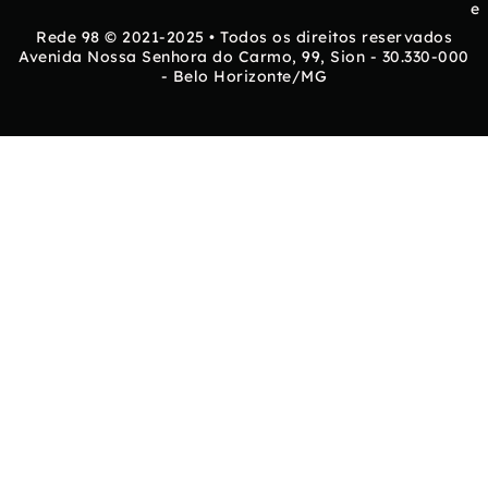
e
Rede 98 © 2021-2025 • Todos os direitos reservados
Avenida Nossa Senhora do Carmo, 99, Sion - 30.330-000
- Belo Horizonte/MG