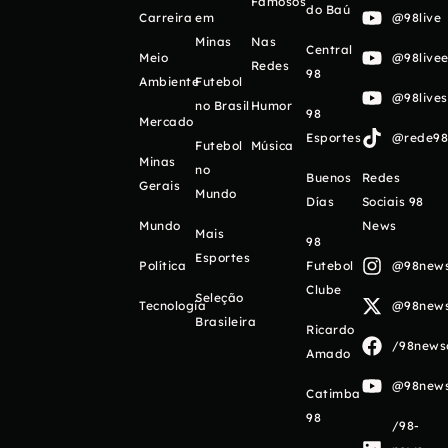
Famosos
do Baú
Carreira
em
@98live
Minas
Nas
Central
Meio
@98livee
Redes
98
Ambiente
Futebol
@98live
no Brasil
Humor
98
Mercado
Esportes
@rede98o
Futebol
Música
Minas
no
Buenos
Redes
Gerais
Mundo
Días
Sociais 98
Mundo
News
Mais
98
Esportes
Política
Futebol
@98newso
Clube
Seleção
Tecnologia
@98newso
Brasileira
Ricardo
/98newso
Amado
@98newso
Catimba
98
/98-