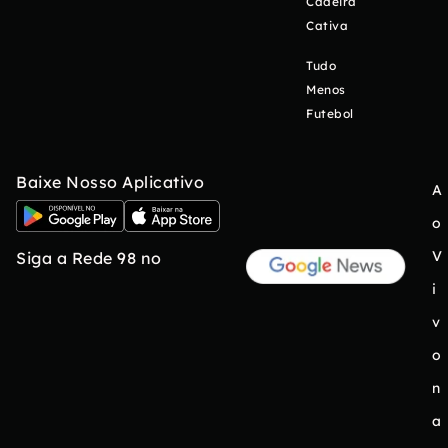
Cadeira
Cativa
Tudo
Menos
Futebol
Baixe Nosso Aplicativo
A
o
V
Siga a Rede 98 no
i
v
o
n
a