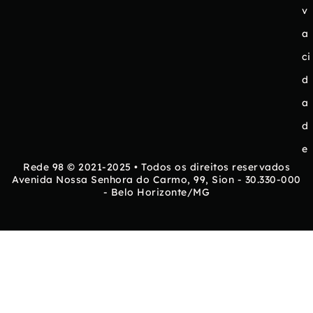
v
a
ci
d
a
d
e
Rede 98 © 2021-2025 • Todos os direitos reservados
Avenida Nossa Senhora do Carmo, 99, Sion - 30.330-000
- Belo Horizonte/MG