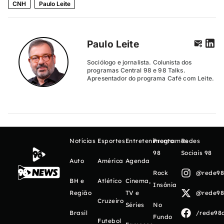
CNH
Paulo Leite
Paulo Leite
Sociólogo e jornalista. Colunista dos
programas Central 98 e 98 Talks.
Apresentador do programa Café com Leite.
Notícias
Esportes
Entretenimento
Programas
Redes
98
Sociais 98
Auto
América
Agenda
Rock
@rede98o
BH e
Atlético
Cinema,
Insônia
Região
TV e
@rede98o
Cruzeiro
Séries
No
Brasil
/rede98o
Fundo
Futebol