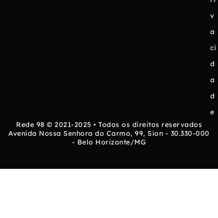
v
a
ci
d
a
d
e
Rede 98 © 2021-2025 • Todos os direitos reservados
Avenida Nossa Senhora do Carmo, 99, Sion - 30.330-000
- Belo Horizonte/MG