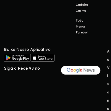
Cadeira
Cativa
Tudo
Menos
Futebol
Baixe Nosso Aplicativo
A
o
V
Siga a Rede 98 no
i
v
o
n
a