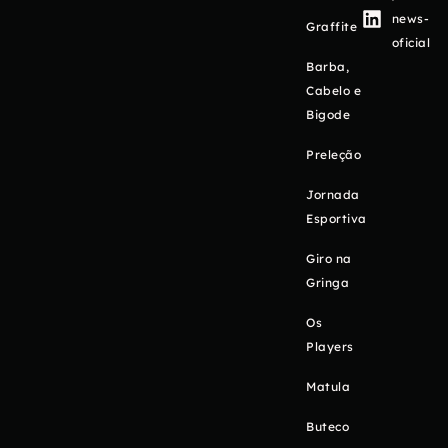
news-
Graffite
oficial
Barba,
Cabelo e
Bigode
Preleção
Jornada
Esportiva
Giro na
Gringa
Os
Players
Matula
Buteco