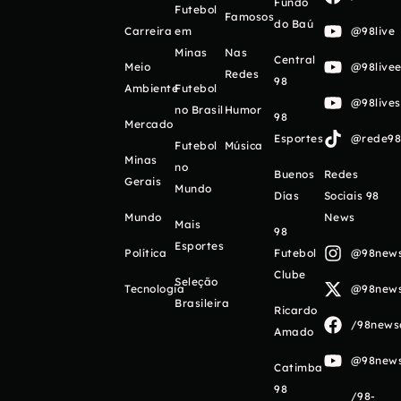
Fundo
Futebol
Famosos
do Baú
Carreira
em
@98live
Minas
Nas
Central
Meio
@98livee
Redes
98
Ambiente
Futebol
@98live
no Brasil
Humor
98
Mercado
Esportes
@rede98o
Futebol
Música
Minas
no
Buenos
Redes
Gerais
Mundo
Días
Sociais 98
Mundo
News
Mais
98
Esportes
Política
Futebol
@98newso
Clube
Seleção
Tecnologia
@98newso
Brasileira
Ricardo
/98newso
Amado
@98newso
Catimba
98
/98-