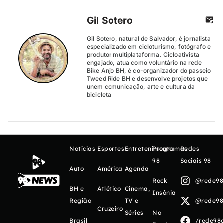
Gil Sotero
Gil Sotero, natural de Salvador, é jornalista
especializado em cicloturismo, fotógrafo e
produtor multiplataforma. Cicloativista
engajado, atua como voluntário na rede
Bike Anjo BH, é co-organizador do passeio
Tweed Ride BH e desenvolve projetos que
unem comunicação, arte e cultura da
bicicleta
Notícias
Esportes
Entretenimento
Programas
Redes
98
Sociais 98
Auto
América
Agenda
Rock
@rede98o
BH e
Atlético
Cinema,
Insônia
Região
TV e
@rede98o
Cruzeiro
Séries
No
Brasil
/rede98o