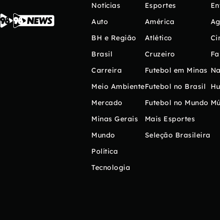
Notícias
Esportes
En
Auto
América
Ag
BH e Região
Atlético
Ci
Brasil
Cruzeiro
Fa
Carreira
Futebol em Minas
Na
Meio Ambiente
Futebol no Brasil
H
Mercado
Futebol no Mundo
Mú
Minas Gerais
Mais Esportes
Mundo
Seleção Brasileira
Política
Tecnologia