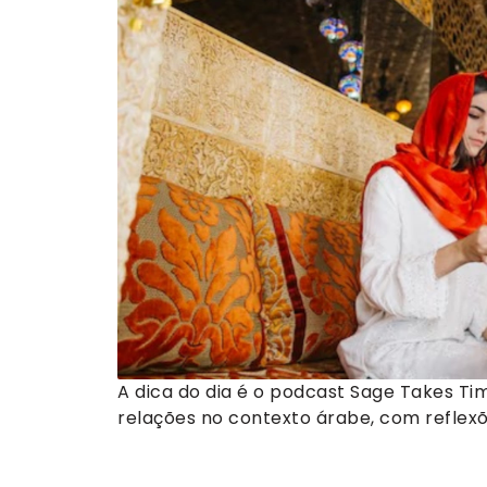
A dica do dia é o podcast Sage Takes Ti
relações no contexto árabe, com reflex