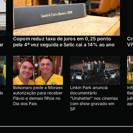
Copom reduz taxa de juros em 0,25 ponto
Cr
ar
pela 4ª vez seguida e Selic cai a 14% ao ano
VI
Bolsonaro pede a Moraes
Linkin Park anuncia
In
la
autorização para receber
documentário
Be
Flávio e demais filhos no
“Unshatter” nos cinemas
ju
Dia dos Pais
com show gravado em
ap
SP