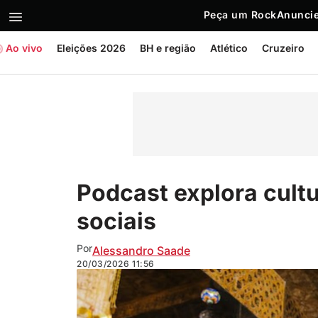
Peça um Rock
Anuncie
Ao vivo
Eleições 2026
BH e região
Atlético
Cruzeiro
Podcast explora cultu
sociais
Por
Alessandro Saade
20/03/2026
11:56