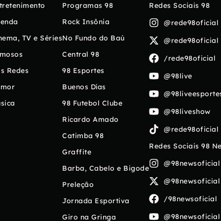
tretenimento
Programas 98
Redes Sociais 98
enda
Rock Insônia
@rede98oficial
nema, TV e Séries
No Fundo do Baú
@rede98oficial
mosos
Central 98
/rede98oficial
s Redes
98 Esportes
@98live
umor
Buenos Días
@98liveesporte
sica
98 Futebol Clube
@98liveshow
Ricardo Amado
@rede98oficial
Catimba 98
Redes Sociais 98 N
Graffite
@98newsoficial
Barba, Cabelo e Bigode
@98newsoficial
Preleção
/98newsoficial
Jornada Esportiva
@98newsoficial
Giro na Gringa