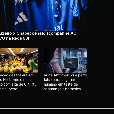
uzeiro x Chapecoense: acompanhe AO
VO na Rede 98!
flação desacelera em
IA da Anthropic cria perfil
lo Horizonte e fecha
falso para enganar
lho com alta de 0,41%,
humano em teste de
onta Ipead
segurança cibernética