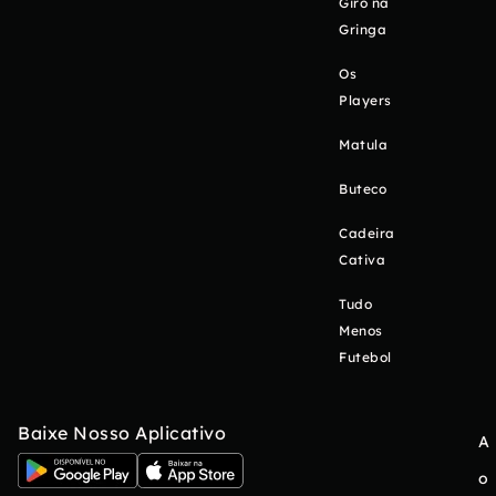
Giro na
Gringa
Os
Players
Matula
Buteco
Cadeira
Cativa
Tudo
Menos
Futebol
Baixe Nosso Aplicativo
A
o