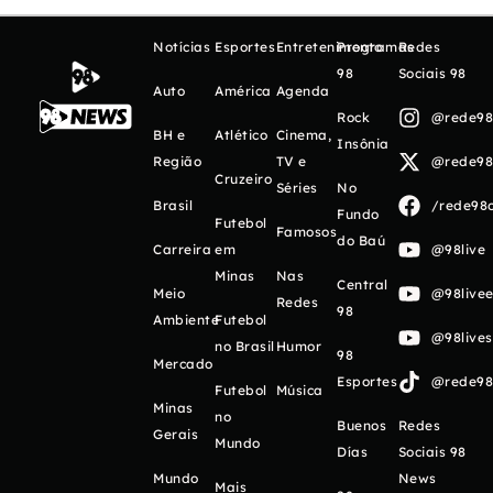
Notícias
Esportes
Entretenimento
Programas
Redes
98
Sociais 98
Auto
América
Agenda
Rock
@rede98o
BH e
Atlético
Cinema,
Insônia
Região
TV e
@rede98o
Cruzeiro
Séries
No
Brasil
/rede98o
Fundo
Futebol
Famosos
do Baú
Carreira
em
@98live
Minas
Nas
Central
Meio
@98livee
Redes
98
Ambiente
Futebol
@98live
no Brasil
Humor
98
Mercado
Esportes
@rede98o
Futebol
Música
Minas
no
Buenos
Redes
Gerais
Mundo
Días
Sociais 98
Mundo
News
Mais