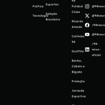
98
Esportes
Política
Futebol
@98newso
Clube
Seleção
Tecnologia
@98newso
Brasileira
Ricardo
/98newso
Amado
@98newso
Catimba
98
/98-
news-
Graffite
oficial
Barba,
Cabelo e
Bigode
Preleção
Jornada
Esportiva