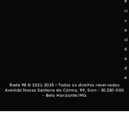
P
ri
v
a
ci
d
a
d
e
Rede 98 © 2021-2025 • Todos os direitos reservados
Avenida Nossa Senhora do Carmo, 99, Sion - 30.330-000
- Belo Horizonte/MG