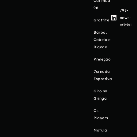
Catimba
98
/98-
news-
Graffite
oficial
Barba,
Cabelo e
Bigode
Preleção
Jornada
Esportiva
Giro na
Gringa
Os
Players
Matula