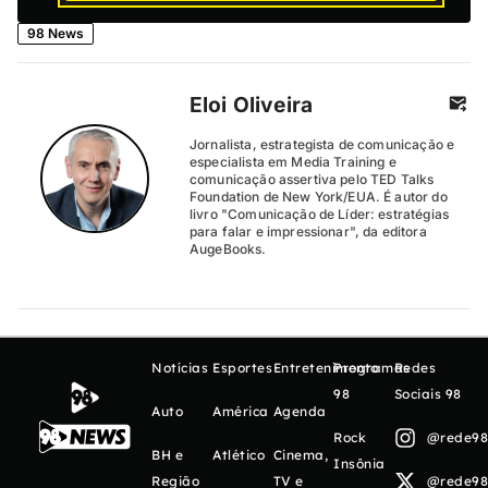
98 News
Eloi Oliveira
Jornalista, estrategista de comunicação e
especialista em Media Training e
comunicação assertiva pelo TED Talks
Foundation de New York/EUA. É autor do
livro "Comunicação de Líder: estratégias
para falar e impressionar", da editora
AugeBooks.
Notícias
Esportes
Entretenimento
Programas
Redes
98
Sociais 98
Auto
América
Agenda
Rock
@rede98o
BH e
Atlético
Cinema,
Insônia
Região
TV e
@rede98o