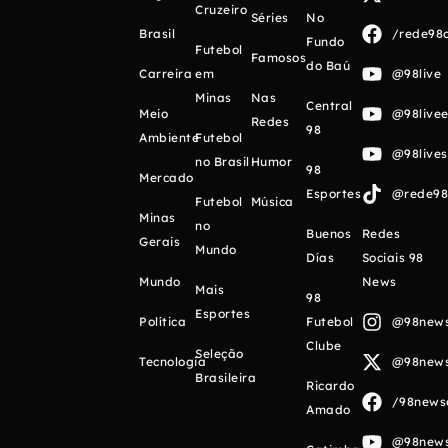
Cruzeiro
Séries
No
Brasil
/rede98o
Fundo
Futebol
Famosos
do Baú
Carreira
em
@98live
Minas
Nas
Central
Meio
@98livee
Redes
98
Ambiente
Futebol
@98live
no Brasil
Humor
98
Mercado
Esportes
@rede98o
Futebol
Música
Minas
no
Buenos
Redes
Gerais
Mundo
Días
Sociais 98
Mundo
News
Mais
98
Esportes
Política
Futebol
@98newso
Clube
Seleção
Tecnologia
@98newso
Brasileira
Ricardo
/98newso
Amado
@98newso