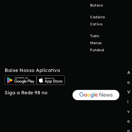
Buteco
Cadeira
Cativa
Tudo
Menos
Futebol
Baixe Nosso Aplicativo
A
o
V
Siga a Rede 98 no
i
v
o
n