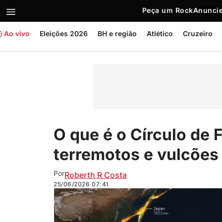
Peça um Rock
Anuncie
Ao vivo
Eleições 2026
BH e região
Atlético
Cruzeiro
O que é o Círculo de 
terremotos e vulcões
Por
Roberth R Costa
25/06/2026
07:41