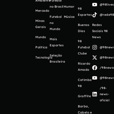
Ambiente
Futebol
@98live
no Brasil
Humor
98
Mercado
Esportes
@rede98o
Futebol
Música
Minas
no
Buenos
Redes
Gerais
Mundo
Días
Sociais 98
Mundo
News
Mais
98
Esportes
Política
Futebol
@98newso
Clube
Seleção
Tecnologia
@98newso
Brasileira
Ricardo
/98newso
Amado
@98newso
Catimba
98
/98-
news-
Graffite
oficial
Barba,
Cabelo e