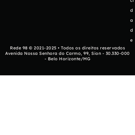
ci
d
a
d
e
Rede 98 © 2021-2025 • Todos os direitos reservados
Avenida Nossa Senhora do Carmo, 99, Sion - 30.330-000
- Belo Horizonte/MG