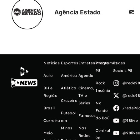
Agência Estado
Notícias
Esportes
Entretenimento
Programas
Redes
98
Sociais 98
Auto
América
Agenda
Rock
@rede98o
BH e
Atlético
Cinema,
Insônia
Região
TV e
@rede98o
Cruzeiro
Séries
No
Brasil
/rede98o
Fundo
Futebol
Famosos
do Baú
Carreira
em
@98live
Minas
Nas
Central
Meio
@98livee
Redes
98