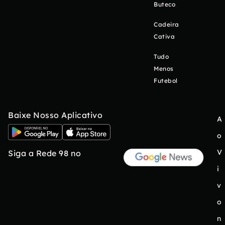
Buteco
Cadeira
Cativa
Tudo
Menos
Futebol
Baixe Nosso Aplicativo
A
o
V
Siga a Rede 98 no
i
v
o
n