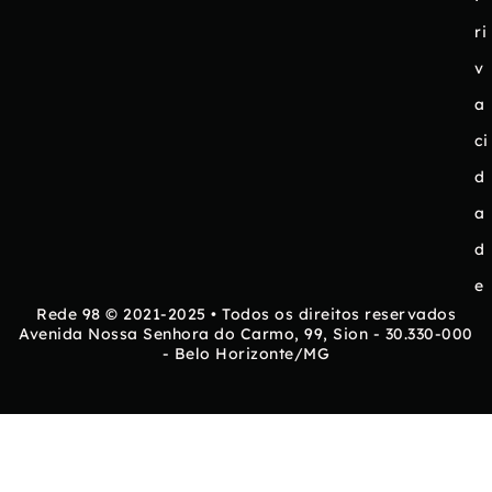
ri
v
a
ci
d
a
d
e
Rede 98 © 2021-2025 • Todos os direitos reservados
Avenida Nossa Senhora do Carmo, 99, Sion - 30.330-000
- Belo Horizonte/MG