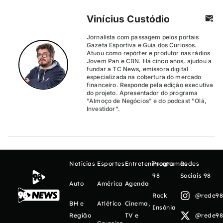
Vinícius Custódio
Jornalista com passagem pelos portais
Gazeta Esportiva e Guia dos Curiosos.
Atuou como repórter e produtor nas rádios
Jovem Pan e CBN. Há cinco anos, ajudou a
fundar a TC News, emissora digital
especializada na cobertura do mercado
financeiro. Responde pela edição executiva
do projeto. Apresentador do programa
"Almoço de Negócios" e do podcast "Olá,
Investidor".
Notícias
Esportes
Entretenimento
Programas
Redes
98
Sociais 98
Auto
América
Agenda
Rock
@rede98o
BH e
Atlético
Cinema,
Insônia
Região
TV e
@rede98o