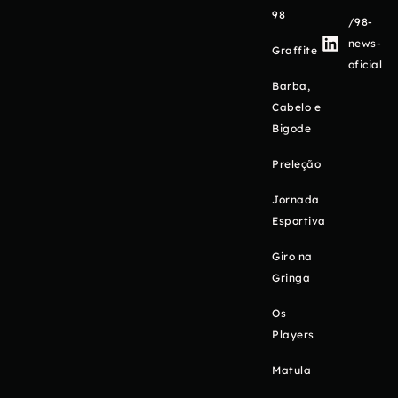
98
/98-
news-
Graffite
oficial
Barba,
Cabelo e
Bigode
Preleção
Jornada
Esportiva
Giro na
Gringa
Os
Players
Matula