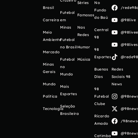
Cruzeiro
Séries
No
Brasil
/rede98o
Fundo
Futebol
Famosos
do Baú
Carreira
em
@98live
Minas
Nas
Central
Meio
@98livee
Redes
98
Ambiente
Futebol
@98live
no Brasil
Humor
98
Mercado
Esportes
@rede98o
Futebol
Música
Minas
no
Buenos
Redes
Gerais
Mundo
Días
Sociais 98
Mundo
News
Mais
98
Esportes
Política
Futebol
@98newso
Clube
Seleção
Tecnologia
@98newso
Brasileira
Ricardo
/98newso
Amado
@98newso
Catimba