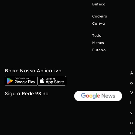
Buteco
Cadeira
Cativa
Tudo
Menos
Futebol
Baixe Nosso Aplicativo
A
o
V
Siga a Rede 98 no
i
v
o
n