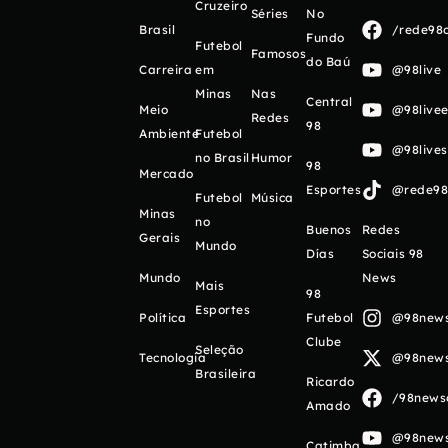
Cruzeiro
Séries
No
Brasil
/rede98o
Fundo
Futebol
Famosos
do Baú
Carreira
em
@98live
Minas
Nas
Central
Meio
@98livee
Redes
98
Ambiente
Futebol
@98live
no Brasil
Humor
98
Mercado
Esportes
@rede98o
Futebol
Música
Minas
no
Buenos
Redes
Gerais
Mundo
Días
Sociais 98
Mundo
News
Mais
98
Esportes
Política
Futebol
@98newso
Clube
Seleção
Tecnologia
@98newso
Brasileira
Ricardo
/98newso
Amado
@98newso
Catimba