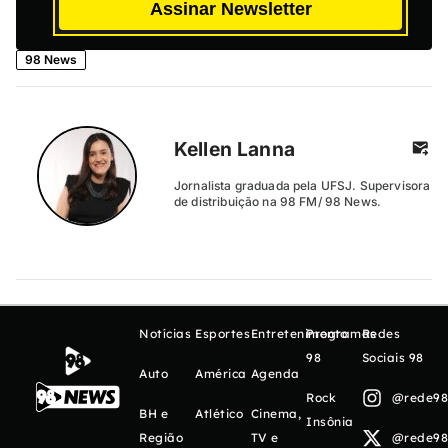
Assinar Newsletter
98 News
Kellen Lanna
Jornalista graduada pela UFSJ. Supervisora
de distribuição na 98 FM/ 98 News.
Notícias
Esportes
Entretenimento
Programas
Redes
98
Sociais 98
Auto
América
Agenda
Rock
@rede98o
BH e
Atlético
Cinema,
Insônia
Região
TV e
@rede98o