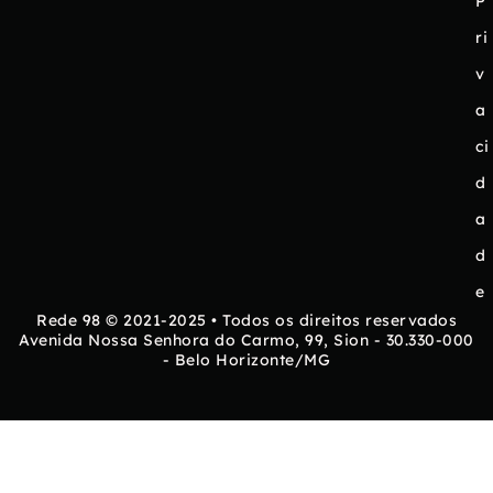
P
ri
v
a
ci
d
a
d
e
Rede 98 © 2021-2025 • Todos os direitos reservados
Avenida Nossa Senhora do Carmo, 99, Sion - 30.330-000
- Belo Horizonte/MG