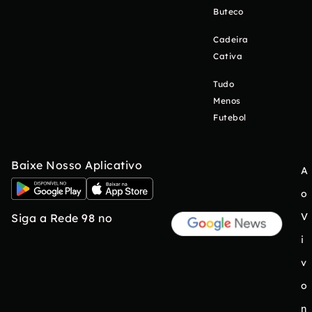
Buteco
Cadeira
Cativa
Tudo
Menos
Futebol
Baixe Nosso Aplicativo
A
o
V
Siga a Rede 98 no
i
v
o
n