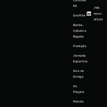
Catimba
98
/98-
news-
Graffite
oficial
Barba,
Cabelo e
Bigode
Preleção
Jornada
Esportiva
Giro na
Gringa
Os
Players
Matula