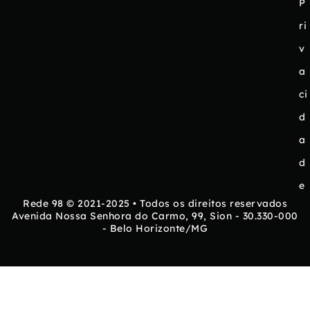
P
ri
v
a
ci
d
a
d
e
Rede 98 © 2021-2025 • Todos os direitos reservados
Avenida Nossa Senhora do Carmo, 99, Sion - 30.330-000
- Belo Horizonte/MG