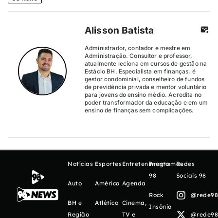
Alisson Batista
Administrador, contador e mestre em
Administração. Consultor e professor,
atualmente leciona em cursos de gestão na
Estácio BH. Especialista em finanças, é
gestor condominial, conselheiro de fundos
de previdência privada e mentor voluntário
para jovens do ensino médio. Acredita no
poder transformador da educação e em um
ensino de finanças sem complicações.
Notícias
Esportes
Entretenimento
Programas
Redes
98
Sociais 98
Auto
América
Agenda
Rock
@rede98o
BH e
Atlético
Cinema,
Insônia
Região
TV e
@rede98o