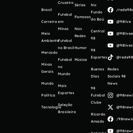
Cruzeiro
Séries
No
Brasil
/rede98o
Fundo
Futebol
Famosos
do Baú
Carreira
em
@98live
Minas
Nas
Central
Meio
@98livee
Redes
98
Ambiente
Futebol
@98live
no Brasil
Humor
98
Mercado
Esportes
@rede98o
Futebol
Música
Minas
no
Buenos
Redes
Gerais
Mundo
Días
Sociais 98
Mundo
News
Mais
98
Esportes
Política
Futebol
@98newso
Clube
Seleção
Tecnologia
@98newso
Brasileira
Ricardo
/98newso
Amado
@98newso