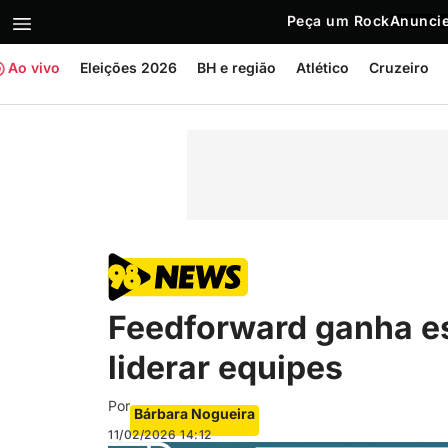
Peça um Rock
Anuncie
Ao vivo
Eleições 2026
BH e região
Atlético
Cruzeiro
Feedforward ganha e
liderar equipes
Por
Bárbara Nogueira
11/02/2026
14:12