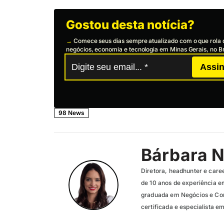
Gostou desta notícia?
→
Comece seus dias sempre atualizado com o que rola 
negócios, economia e tecnologia em Minas Gerais, no Br
Assin
98 News
Bárbara N
Diretora, headhunter e care
de 10 anos de experiência e
graduada em Negócios e Con
certificada e especialista 