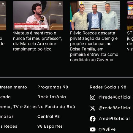
‘Mateus é mentiroso e
Flávio Roscoe descarta
ST
lo
nunca foi meu professor’,
privatização da Cemig e
ju
 de
diz Marcelo Aro sobre
propõe mudanças no
de
rompimento político
Bolsa Família, em
vis
primeira entrevista como
candidato ao Governo
tretenimento
Programas 98
Redes Sociais 98
enda
Rock Insônia
@rede98oficial
nema, TV e Séries
No Fundo do Baú
@rede98oficial
mosos
Central 98
/rede98oficial
s Redes
98 Esportes
@98live