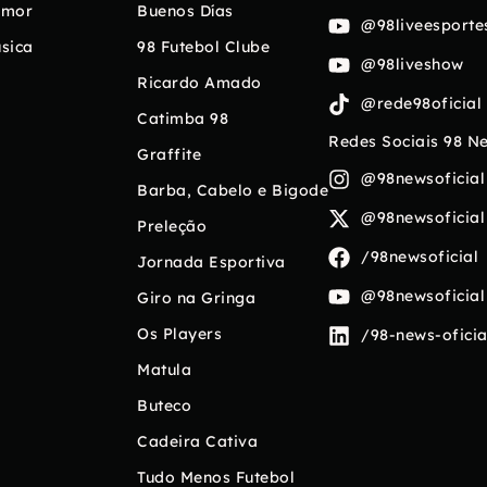
umor
Buenos Días
@98liveesporte
sica
98 Futebol Clube
@98liveshow
Ricardo Amado
@rede98oficial
Catimba 98
Redes Sociais 98 N
Graffite
@98newsoficial
Barba, Cabelo e Bigode
@98newsoficial
Preleção
/98newsoficial
Jornada Esportiva
@98newsoficial
Giro na Gringa
Os Players
/98-news-oficia
Matula
Buteco
Cadeira Cativa
Tudo Menos Futebol