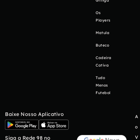
Gringa
Os
Players
Matula
Buteco
Cadeira
Cativa
Tudo
Menos
Futebol
Baixe Nosso Aplicativo
A
o
V
Siga a Rede 98 no