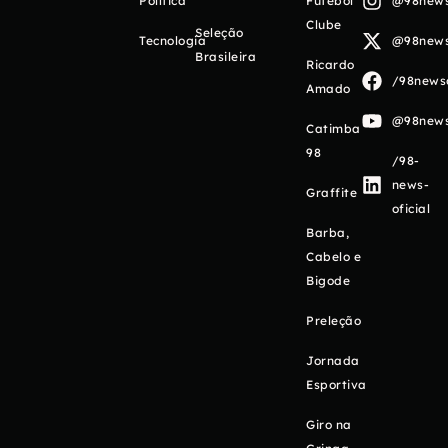
Política
Futebol
@98newso
Clube
Seleção
Tecnologia
@98newso
Brasileira
Ricardo
/98newso
Amado
@98newso
Catimba
98
/98-
news-
Graffite
oficial
Barba,
Cabelo e
Bigode
Preleção
Jornada
Esportiva
Giro na