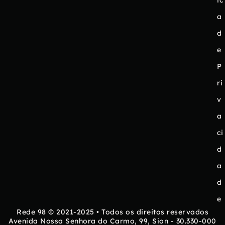
a
d
e
P
ri
v
a
ci
d
a
d
e
Rede 98 © 2021-2025 • Todos os direitos reservados
Avenida Nossa Senhora do Carmo, 99, Sion - 30.330-000