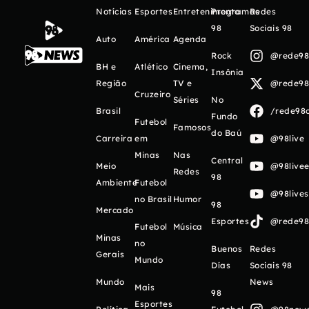
Notícias
Esportes
Entretenimento
Programas
Redes
98
Sociais 98
Auto
América
Agenda
Rock
@rede98o
BH e
Atlético
Cinema,
Insônia
Região
TV e
@rede98o
Cruzeiro
Séries
No
Brasil
/rede98o
Fundo
Futebol
Famosos
do Baú
Carreira
em
@98live
Minas
Nas
Central
Meio
@98livee
Redes
98
Ambiente
Futebol
@98live
no Brasil
Humor
98
Mercado
Esportes
@rede98o
Futebol
Música
Minas
no
Buenos
Redes
Gerais
Mundo
Días
Sociais 98
Mundo
News
Mais
98
Esportes