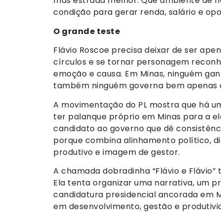
mas estrada melhor. Que ambiente de n
condição para gerar renda, salário e opo
O grande teste
Flávio Roscoe precisa deixar de ser ap
círculos e se tornar personagem reconhec
emoção e causa. Em Minas, ninguém gan
também ninguém governa bem apenas co
A movimentação do PL mostra que há uma
ter palanque próprio em Minas para a ele
candidato ao governo que dê consistênc
porque combina alinhamento político, di
produtivo e imagem de gestor.
A chamada dobradinha “Flávio e Flávio” 
Ela tenta organizar uma narrativa, um p
candidatura presidencial ancorada em 
em desenvolvimento, gestão e produtivi