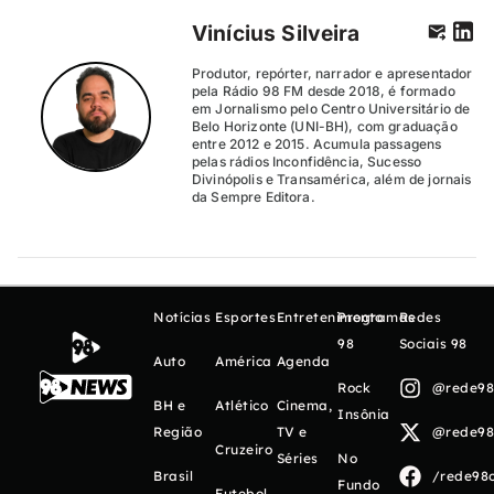
Vinícius Silveira
Produtor, repórter, narrador e apresentador
pela Rádio 98 FM desde 2018, é formado
em Jornalismo pelo Centro Universitário de
Belo Horizonte (UNI-BH), com graduação
entre 2012 e 2015. Acumula passagens
pelas rádios Inconfidência, Sucesso
Divinópolis e Transamérica, além de jornais
da Sempre Editora.
Notícias
Esportes
Entretenimento
Programas
Redes
98
Sociais 98
Auto
América
Agenda
Rock
@rede98o
BH e
Atlético
Cinema,
Insônia
Região
TV e
@rede98o
Cruzeiro
Séries
No
Brasil
/rede98o
Fundo
Futebol