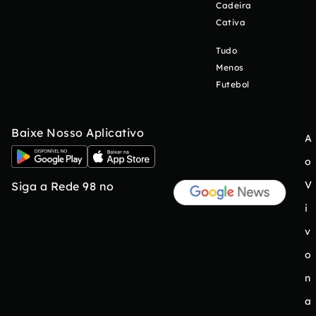
Cadeira
Cativa
Tudo
Menos
Futebol
Baixe Nosso Aplicativo
A
o
V
Siga a Rede 98 no
i
v
o
n
a