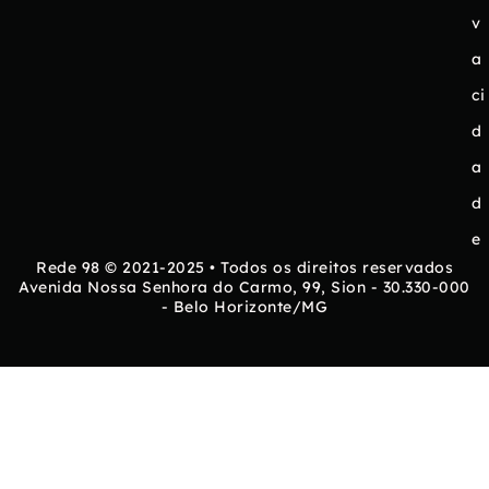
v
a
ci
d
a
d
e
Rede 98 © 2021-2025 • Todos os direitos reservados
Avenida Nossa Senhora do Carmo, 99, Sion - 30.330-000
- Belo Horizonte/MG