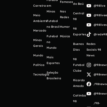
Famosos
do Baú
Carreira
em
@98live
Minas
Nas
Central
Meio
@98livee
Redes
98
Ambiente
Futebol
@98live
no Brasil
Humor
98
Mercado
Esportes
@rede98o
Futebol
Música
Minas
no
Buenos
Redes
Gerais
Mundo
Días
Sociais 98
Mundo
News
Mais
98
Esportes
Política
Futebol
@98newso
Clube
Seleção
Tecnologia
@98newso
Brasileira
Ricardo
/98newso
Amado
@98newso
Catimba
98
/98-