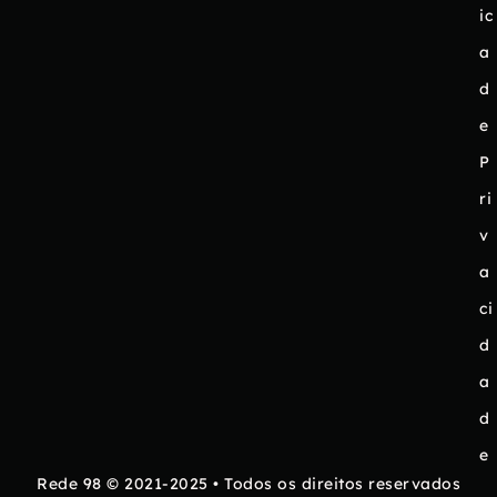
ic
a
d
e
P
ri
v
a
ci
d
a
d
e
Rede 98 © 2021-2025 • Todos os direitos reservados