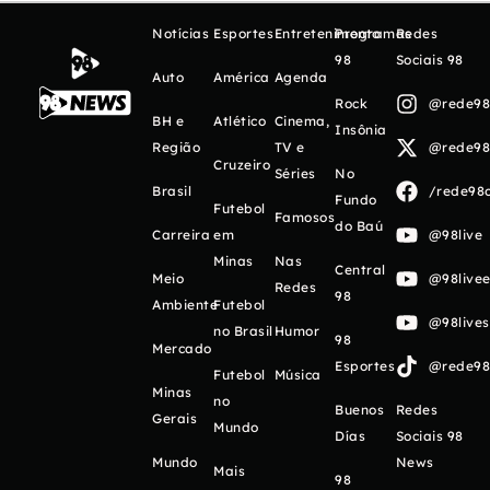
Notícias
Esportes
Entretenimento
Programas
Redes
98
Sociais 98
Auto
América
Agenda
Rock
@rede98o
BH e
Atlético
Cinema,
Insônia
Região
TV e
@rede98o
Cruzeiro
Séries
No
Brasil
/rede98o
Fundo
Futebol
Famosos
do Baú
Carreira
em
@98live
Minas
Nas
Central
Meio
@98livee
Redes
98
Ambiente
Futebol
@98live
no Brasil
Humor
98
Mercado
Esportes
@rede98o
Futebol
Música
Minas
no
Buenos
Redes
Gerais
Mundo
Días
Sociais 98
Mundo
News
Mais
98