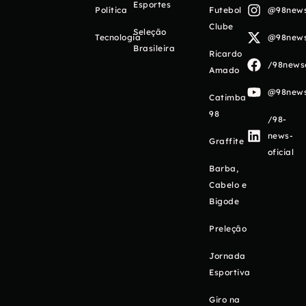
Esportes
Política
Futebol
@98newso
Clube
Seleção
Tecnologia
@98newso
Brasileira
Ricardo
/98newso
Amado
@98newso
Catimba
98
/98-
news-
Graffite
oficial
Barba,
Cabelo e
Bigode
Preleção
Jornada
Esportiva
Giro na