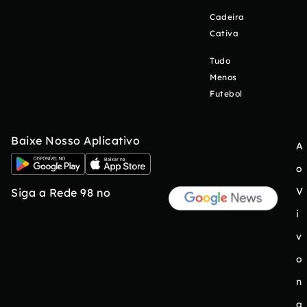
Cadeira
Cativa
Tudo
Menos
Futebol
Baixe Nosso Aplicativo
A
o
V
Siga a Rede 98 no
i
v
o
n
a