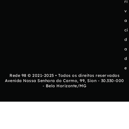
ri
v
a
ci
d
a
d
e
Rede 98 © 2021-2025 • Todos os direitos reservados
Avenida Nossa Senhora do Carmo, 99, Sion - 30.330-000
- Belo Horizonte/MG