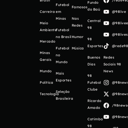
Brasil
/rede98o
Fundo
Futebol
Famosos
do Baú
Carreira
em
@98live
Minas
Nas
Central
Meio
@98livee
Redes
98
Ambiente
Futebol
@98live
no Brasil
Humor
98
Mercado
Esportes
@rede98o
Futebol
Música
Minas
no
Buenos
Redes
Gerais
Mundo
Días
Sociais 98
Mundo
News
Mais
98
Esportes
Política
Futebol
@98newso
Clube
Seleção
Tecnologia
@98newso
Brasileira
Ricardo
/98newso
Amado
@98newso
Catimba
98