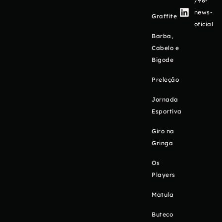
/98-
news-
Graffite
oficial
Barba,
Cabelo e
Bigode
Preleção
Jornada
Esportiva
Giro na
Gringa
Os
Players
Matula
Buteco