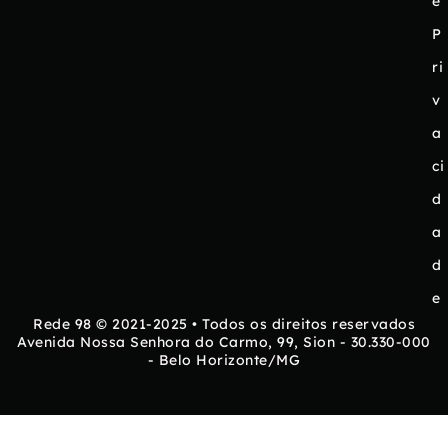
e
P
ri
v
a
ci
d
a
d
e
Rede 98 © 2021-2025 • Todos os direitos reservados
Avenida Nossa Senhora do Carmo, 99, Sion - 30.330-000
- Belo Horizonte/MG