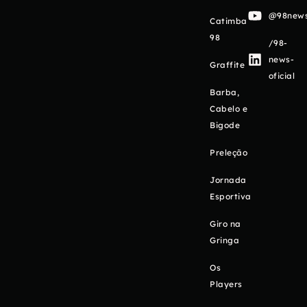
@98newso
Catimba
98
/98-
news-
Graffite
oficial
Barba,
Cabelo e
Bigode
Preleção
Jornada
Esportiva
Giro na
Gringa
Os
Players