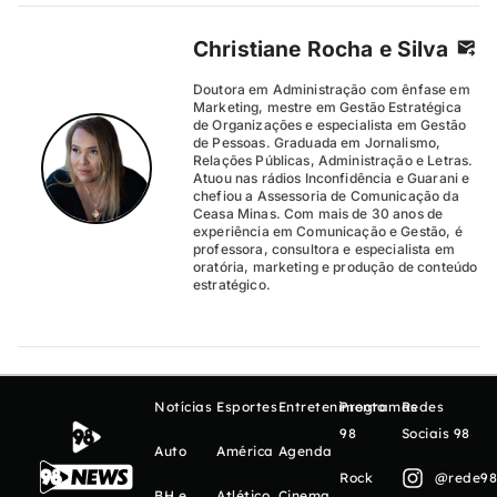
Christiane Rocha e Silva
Doutora em Administração com ênfase em
Marketing, mestre em Gestão Estratégica
de Organizações e especialista em Gestão
de Pessoas. Graduada em Jornalismo,
Relações Públicas, Administração e Letras.
Atuou nas rádios Inconfidência e Guarani e
chefiou a Assessoria de Comunicação da
Ceasa Minas. Com mais de 30 anos de
experiência em Comunicação e Gestão, é
professora, consultora e especialista em
oratória, marketing e produção de conteúdo
estratégico.
Notícias
Esportes
Entretenimento
Programas
Redes
98
Sociais 98
Auto
América
Agenda
Rock
@rede98o
BH e
Atlético
Cinema,