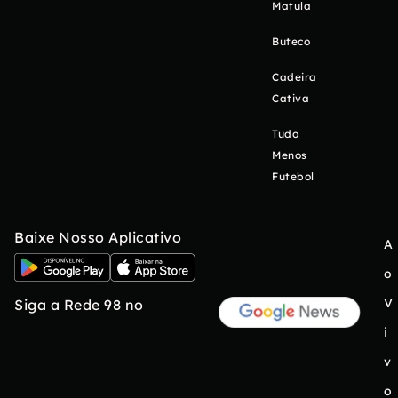
Matula
Buteco
Cadeira
Cativa
Tudo
Menos
Futebol
Baixe Nosso Aplicativo
A
o
V
Siga a Rede 98 no
i
v
o