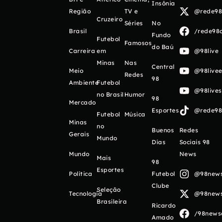
Insônia
Região
TV e
@rede98o
Cruzeiro
Séries
No
Brasil
/rede98o
Fundo
Futebol
Famosos
do Baú
Carreira
em
@98live
Minas
Nas
Central
Meio
@98livee
Redes
98
Ambiente
Futebol
@98live
no Brasil
Humor
98
Mercado
Esportes
@rede98o
Futebol
Música
Minas
no
Buenos
Redes
Gerais
Mundo
Días
Sociais 98
Mundo
News
Mais
98
Esportes
Política
Futebol
@98newso
Clube
Seleção
Tecnologia
@98newso
Brasileira
Ricardo
/98newso
Amado