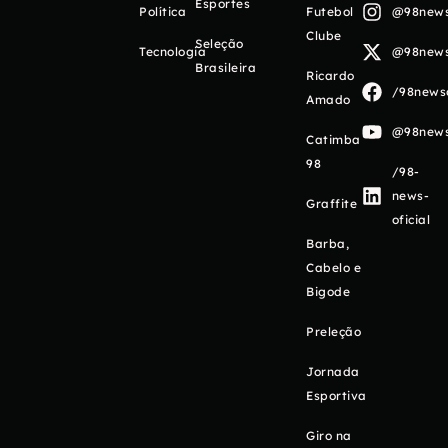
Esportes
Política
Futebol
@98newso
Clube
Seleção
Tecnologia
@98newso
Brasileira
Ricardo
/98newso
Amado
@98newso
Catimba
98
/98-
news-
Graffite
oficial
Barba,
Cabelo e
Bigode
Preleção
Jornada
Esportiva
Giro na