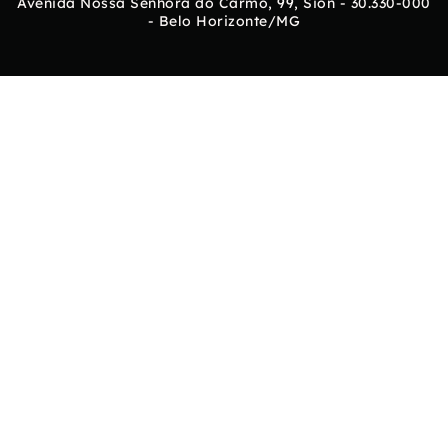
Avenida Nossa Senhora do Carmo, 99, Sion - 30.330-000
- Belo Horizonte/MG