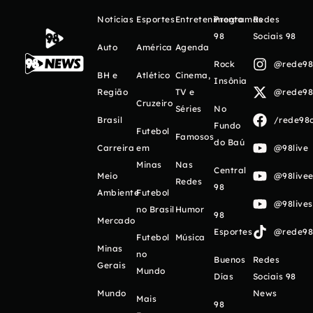
Notícias
Esportes
Entretenimento
Programas
Redes
98
Sociais 98
Auto
América
Agenda
Rock
@rede98o
BH e
Atlético
Cinema,
Insônia
Região
TV e
@rede98o
Cruzeiro
Séries
No
Brasil
/rede98o
Fundo
Futebol
Famosos
do Baú
Carreira
em
@98live
Minas
Nas
Central
Meio
@98livee
Redes
98
Ambiente
Futebol
@98live
no Brasil
Humor
98
Mercado
Esportes
@rede98o
Futebol
Música
Minas
no
Buenos
Redes
Gerais
Mundo
Días
Sociais 98
Mundo
News
Mais
98