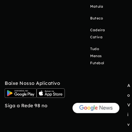
Matula
Buteco
Cadeira
Cativa
Tudo
Menos
Futebol
Baixe Nosso Aplicativo
A
o
V
Siga a Rede 98 no
i
v