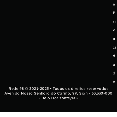
e
P
ri
v
a
ci
d
a
d
e
Rede 98 © 2021-2025 • Todos os direitos reservados
Avenida Nossa Senhora do Carmo, 99, Sion - 30.330-000
- Belo Horizonte/MG