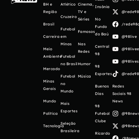
BH e
Atlético
Cinema,
Insônia
Região
TV e
@rede98o
Cruzeiro
Séries
No
Brasil
/rede98o
Fundo
Futebol
Famosos
do Baú
Carreira
em
@98live
Minas
Nas
Central
Meio
@98livee
Redes
98
Ambiente
Futebol
@98live
no Brasil
Humor
98
Mercado
Esportes
@rede98o
Futebol
Música
Minas
no
Buenos
Redes
Gerais
Mundo
Días
Sociais 98
Mundo
News
Mais
98
Esportes
Política
Futebol
@98newso
Clube
Seleção
Tecnologia
@98newso
Brasileira
Ricardo
/98newso