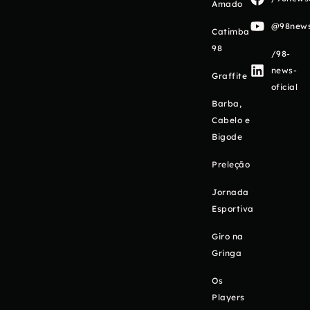
Amado
@98newso
Catimba
98
/98-
news-
Graffite
oficial
Barba,
Cabelo e
Bigode
Preleção
Jornada
Esportiva
Giro na
Gringa
Os
Players