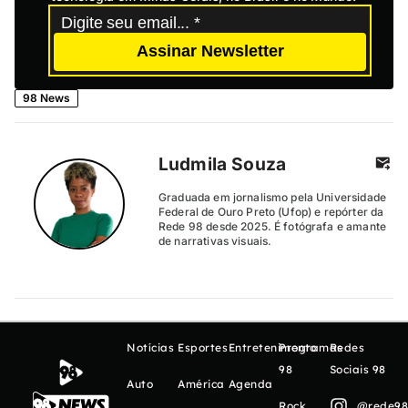
Assinar Newsletter
98 News
Ludmila Souza
Graduada em jornalismo pela Universidade
Federal de Ouro Preto (Ufop) e repórter da
Rede 98 desde 2025. É fotógrafa e amante
de narrativas visuais.
Notícias
Esportes
Entretenimento
Programas
Redes
98
Sociais 98
Auto
América
Agenda
Rock
@rede98o