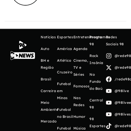
Notícias
Esportes
Entretenimento
Programas
Redes
98
Sociais 98
Auto
América
Agenda
Rock
@rede98o
BH e
Atlético
Cinema,
Insônia
Região
TV e
@rede98o
Cruzeiro
Séries
No
Brasil
/rede98o
Fundo
Futebol
Famosos
do Baú
Carreira
em
@98live
Minas
Nas
Central
Meio
@98livee
Redes
98
Ambiente
Futebol
@98live
no Brasil
Humor
98
Mercado
Esportes
@rede98o
Futebol
Música