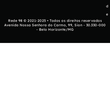
d
e
Rede 98 © 2021-2025 • Todos os direitos reservados
Avenida Nossa Senhora do Carmo, 99, Sion - 30.330-000
- Belo Horizonte/MG