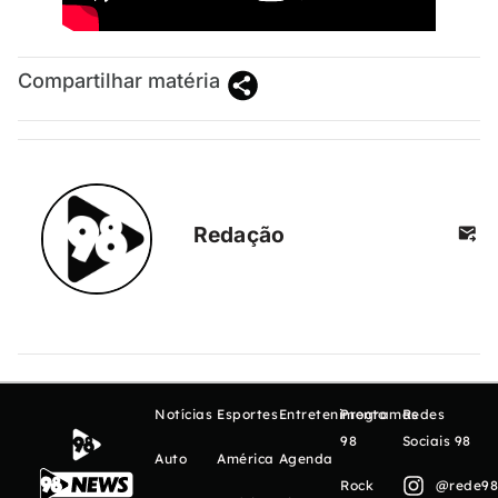
Compartilhar matéria
Redação
Notícias
Esportes
Entretenimento
Programas
Redes
98
Sociais 98
Auto
América
Agenda
Rock
@rede98o