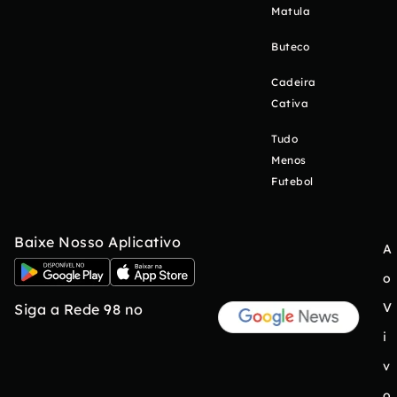
Matula
Buteco
Cadeira
Cativa
Tudo
Menos
Futebol
Baixe Nosso Aplicativo
A
o
V
Siga a Rede 98 no
i
v
o