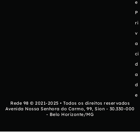
e
P
ri
v
a
ci
d
a
d
e
Rede 98 © 2021-2025 • Todos os direitos reservados
Avenida Nossa Senhora do Carmo, 99, Sion - 30.330-000
- Belo Horizonte/MG