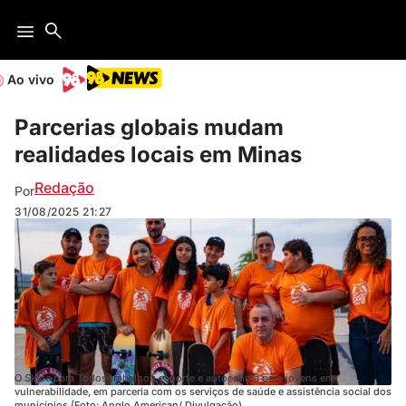
Ao vivo
Parcerias globais mudam
realidades locais em Minas
Redação
Por
31/08/2025
21:27
O Skate para Todos trabalhou esporte e autoestima para jovens em
vulnerabilidade, em parceria com os serviços de saúde e assistência social dos
municípios (Foto: Anglo American/ Divulgação).