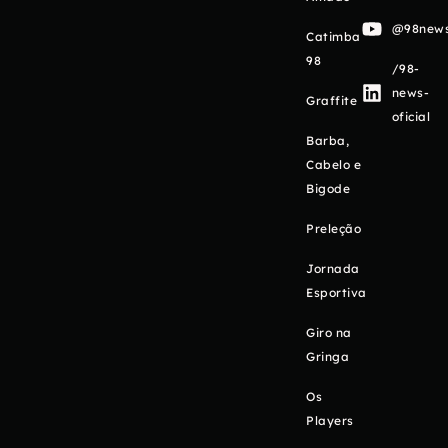
@98newso
Catimba
98
/98-
news-
Graffite
oficial
Barba,
Cabelo e
Bigode
Preleção
Jornada
Esportiva
Giro na
Gringa
Os
Players