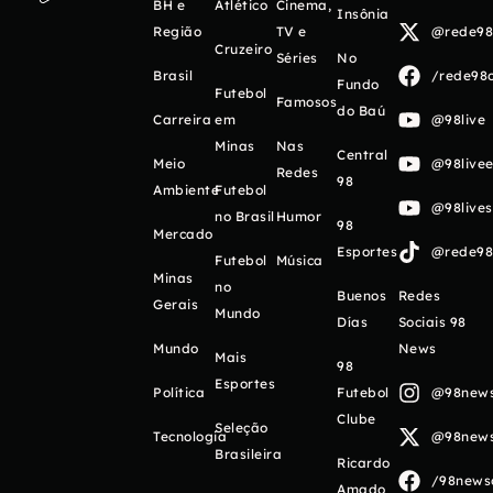
BH e
Atlético
Cinema,
Insônia
Região
TV e
@rede98o
Cruzeiro
Séries
No
Brasil
/rede98o
Fundo
Futebol
Famosos
do Baú
Carreira
em
@98live
Minas
Nas
Central
Meio
@98livee
Redes
98
Ambiente
Futebol
@98live
no Brasil
Humor
98
Mercado
Esportes
@rede98o
Futebol
Música
Minas
no
Buenos
Redes
Gerais
Mundo
Días
Sociais 98
Mundo
News
Mais
98
Esportes
Política
Futebol
@98newso
Clube
Seleção
Tecnologia
@98newso
Brasileira
Ricardo
/98newso
Amado