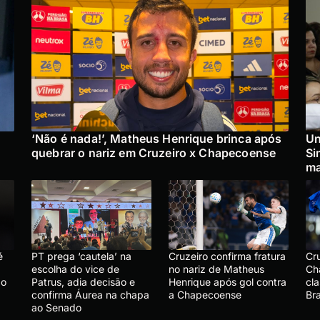
‘Não é nada!’, Matheus Henrique brinca após
Un
quebrar o nariz em Cruzeiro x Chapecoense
Si
ma
é
PT prega ‘cautela’ na
Cruzeiro confirma fratura
Cr
escolha do vice de
no nariz de Matheus
Ch
ão
Patrus, adia decisão e
Henrique após gol contra
cla
confirma Áurea na chapa
a Chapecoense
Bra
ao Senado