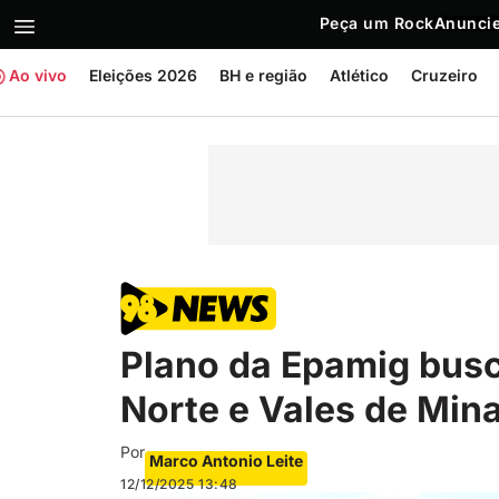
Peça um Rock
Anuncie
Ao vivo
Eleições 2026
BH e região
Atlético
Cruzeiro
Plano da Epamig busc
Norte e Vales de Min
Por
Marco Antonio Leite
12/12/2025
13:48