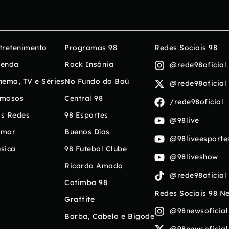
tretenimento
Programas 98
Redes Sociais 98
enda
Rock Insônia
@rede98oficial
nema, TV e Séries
No Fundo do Baú
@rede98oficial
mosos
Central 98
/rede98oficial
s Redes
98 Esportes
@98live
umor
Buenos Días
@98liveesporte
sica
98 Futebol Clube
@98liveshow
Ricardo Amado
@rede98oficial
Catimba 98
Redes Sociais 98 N
Graffite
@98newsoficial
Barba, Cabelo e Bigode