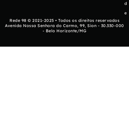
d
e
Rede 98 © 2021-2025 • Todos os direitos reservados
Avenida Nossa Senhora do Carmo, 99, Sion - 30.330-000
- Belo Horizonte/MG