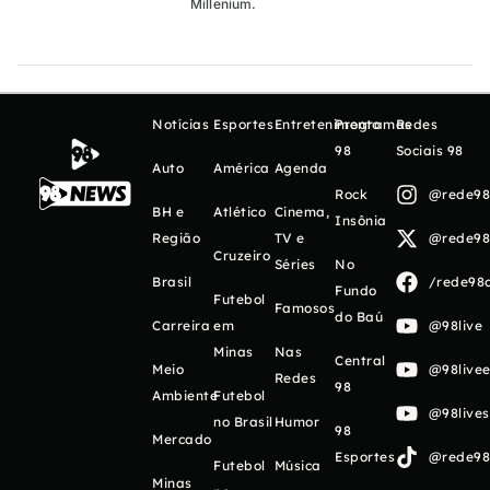
Millenium.
Notícias
Esportes
Entretenimento
Programas
Redes
98
Sociais 98
Auto
América
Agenda
Rock
@rede98o
BH e
Atlético
Cinema,
Insônia
Região
TV e
@rede98o
Cruzeiro
Séries
No
Brasil
/rede98o
Fundo
Futebol
Famosos
do Baú
Carreira
em
@98live
Minas
Nas
Central
Meio
@98livee
Redes
98
Ambiente
Futebol
@98live
no Brasil
Humor
98
Mercado
Esportes
@rede98o
Futebol
Música
Minas