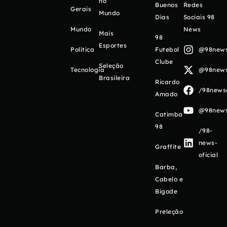
no
Buenos
Redes
Gerais
Mundo
Días
Sociais 98
Mundo
News
Mais
98
Esportes
Política
Futebol
@98newso
Clube
Seleção
Tecnologia
@98newso
Brasileira
Ricardo
/98newso
Amado
@98newso
Catimba
98
/98-
news-
Graffite
oficial
Barba,
Cabelo e
Bigode
Preleção