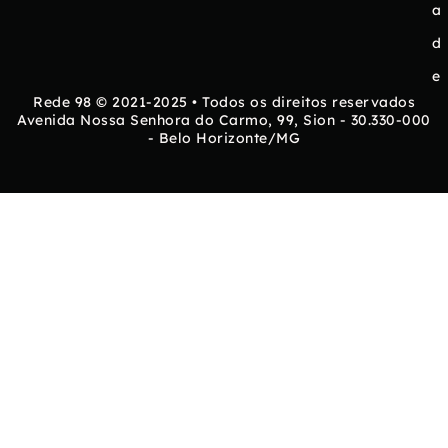
a
d
e
Rede 98 © 2021-2025 • Todos os direitos reservados
Avenida Nossa Senhora do Carmo, 99, Sion - 30.330-000
- Belo Horizonte/MG