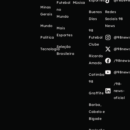
Esportes
@rede98o
Futebol
Música
Minas
no
Buenos
Redes
Gerais
Mundo
Días
Sociais 98
Mundo
News
Mais
98
Esportes
Política
Futebol
@98newso
Clube
Seleção
Tecnologia
@98newso
Brasileira
Ricardo
/98newso
Amado
@98newso
Catimba
98
/98-
news-
Graffite
oficial
Barba,
Cabelo e
Bigode