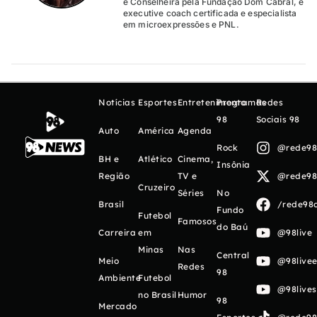
e Conselheira pela Fundação Dom Cabral, é
executive coach certificada e especialista
em microexpressões e PNL.
Notícias
Esportes
Entretenimento
Programas
Redes
98
Sociais 98
Auto
América
Agenda
Rock
@rede98o
BH e
Atlético
Cinema,
Insônia
Região
TV e
@rede98o
Cruzeiro
Séries
No
Brasil
/rede98o
Fundo
Futebol
Famosos
do Baú
Carreira
em
@98live
Minas
Nas
Central
Meio
@98livee
Redes
98
Ambiente
Futebol
@98live
no Brasil
Humor
98
Mercado