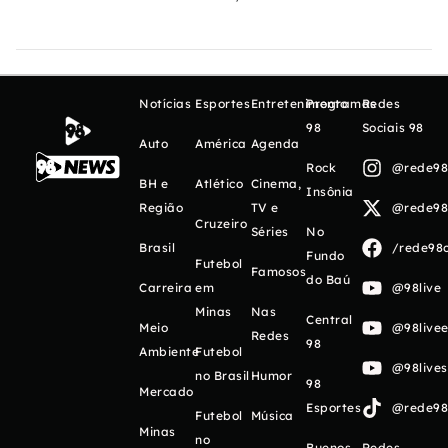
Notícias
Esportes
Entretenimento
Programas
Redes
98
Sociais 98
Auto
América
Agenda
Rock
@rede98o
BH e
Atlético
Cinema,
Insônia
Região
TV e
@rede98o
Cruzeiro
Séries
No
Brasil
/rede98o
Fundo
Futebol
Famosos
do Baú
Carreira
em
@98live
Minas
Nas
Central
Meio
@98livee
Redes
98
Ambiente
Futebol
@98live
no Brasil
Humor
98
Mercado
Esportes
@rede98o
Futebol
Música
Minas
no
Buenos
Redes