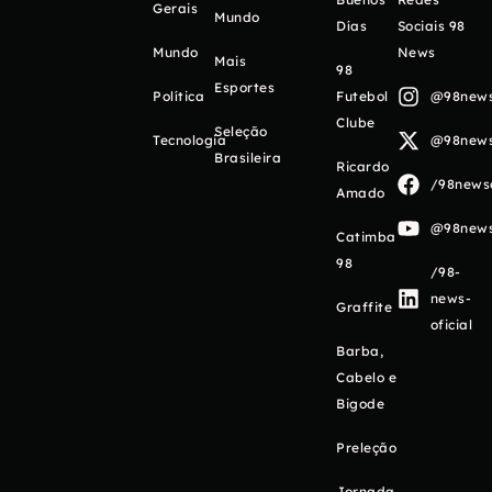
Gerais
Mundo
Días
Sociais 98
Mundo
News
Mais
98
Esportes
Política
Futebol
@98newso
Clube
Seleção
Tecnologia
@98newso
Brasileira
Ricardo
/98newso
Amado
@98newso
Catimba
98
/98-
news-
Graffite
oficial
Barba,
Cabelo e
Bigode
Preleção
Jornada