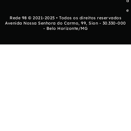
d
e
Rede 98 © 2021-2025 • Todos os direitos reservados
Avenida Nossa Senhora do Carmo, 99, Sion - 30.330-000
- Belo Horizonte/MG