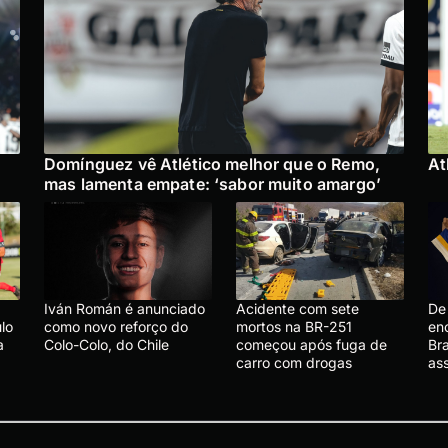
Domínguez vê Atlético melhor que o Remo,
At
mas lamenta empate: ‘sabor muito amargo’
Iván Román é anunciado
Acidente com sete
De 
lo
como novo reforço do
mortos na BR-251
en
a
Colo-Colo, do Chile
começou após fuga de
Bra
carro com drogas
ass