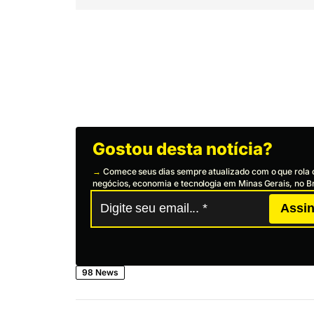
Gostou desta notícia?
→
Comece seus dias sempre atualizado com o que rola 
negócios, economia e tecnologia em Minas Gerais, no Br
Assin
98 News