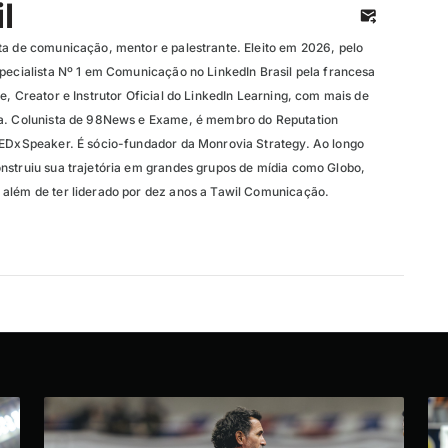
l
ta de comunicação, mentor e palestrante. Eleito em 2026, pelo
specialista Nº 1 em Comunicação no LinkedIn Brasil pela francesa
e, Creator e Instrutor Oficial do LinkedIn Learning, com mais de
ma. Colunista de 98News e Exame, é membro do Reputation
TEDxSpeaker. É sócio-fundador da Monrovia Strategy. Ao longo
nstruiu sua trajetória em grandes grupos de mídia como Globo,
além de ter liderado por dez anos a Tawil Comunicação.