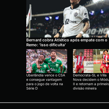
Bernard cobra Atlético após empate com o
Remo: ‘isso dificulta’
Uberlândia vence o CSA
Democrata-SL e Villa
e consegue vantagem
Nova decidem o Módu
para o jogo de volta na
II e retornam a primeir
Série D
divisão mineira