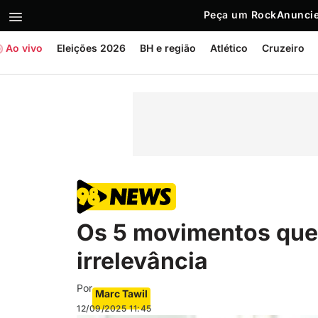
Peça um Rock
Anuncie
Ao vivo
Eleições 2026
BH e região
Atlético
Cruzeiro
Os 5 movimentos que
irrelevância
Por
Marc Tawil
12/09/2025
11:45