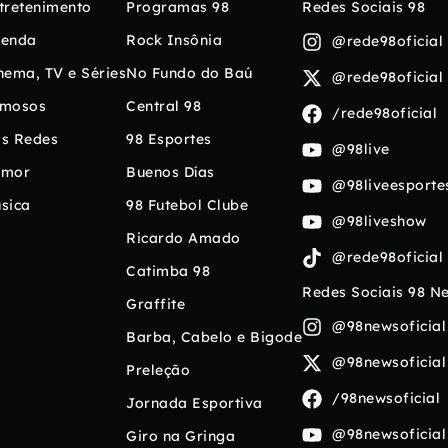
tretenimento
Programas 98
Redes Sociais 98
enda
Rock Insônia
@rede98oficial
nema, TV e Séries
No Fundo do Baú
@rede98oficial
mosos
Central 98
/rede98oficial
s Redes
98 Esportes
@98live
umor
Buenos Días
@98liveesporte
sica
98 Futebol Clube
@98liveshow
Ricardo Amado
@rede98oficial
Catimba 98
Redes Sociais 98 N
Graffite
@98newsoficial
Barba, Cabelo e Bigode
@98newsoficial
Preleção
/98newsoficial
Jornada Esportiva
@98newsoficial
Giro na Gringa