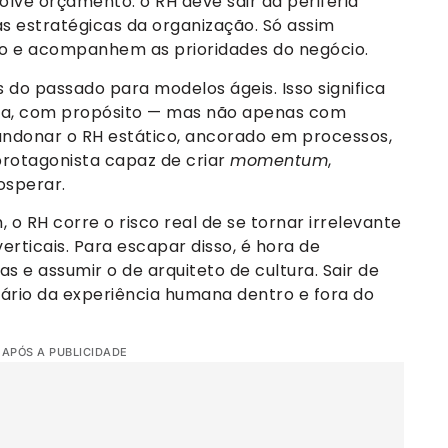
lve orçamento: o RH deve sair da periferia
as estratégicas da organização. Só assim
do e acompanhem as prioridades do negócio.
s do passado para modelos ágeis. Isso significa
tiva, com propósito — mas não apenas com
andonar o RH estático, ancorado em processos,
protagonista capaz de criar
momentum
,
osperar.
o RH corre o risco real de se tornar irrelevante
erticais. Para escapar disso, é hora de
s e assumir o de arquiteto de cultura. Sair de
nário da experiência humana dentro e fora do
 APÓS A PUBLICIDADE