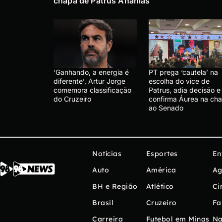
chapa de Patrus Ananias
‘Ganhando, a energia é
PT prega ‘cautela’ na
diferente’, Artur Jorge
escolha do vice de
comemora classificação
Patrus, adia decisão e
do Cruzeiro
confirma Áurea na ch
ao Senado
Notícias
Esportes
En
Auto
América
Ag
BH e Região
Atlético
Ci
Brasil
Cruzeiro
Fa
Carreira
Futebol em Minas
Na