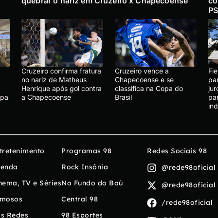
quebrar o nariz em Cruzeiro x Chapecoense
co
PS
Cruzeiro confirma fratura
Cruzeiro vence a
Fie
no nariz de Matheus
Chapecoense e se
pa
Henrique após gol contra
classifica na Copa do
ju
apa
a Chapecoense
Brasil
par
ind
tretenimento
Programas 98
Redes Sociais 98
enda
Rock Insônia
@rede98oficial
nema, TV e Séries
No Fundo do Baú
@rede98oficial
mosos
Central 98
/rede98oficial
s Redes
98 Esportes