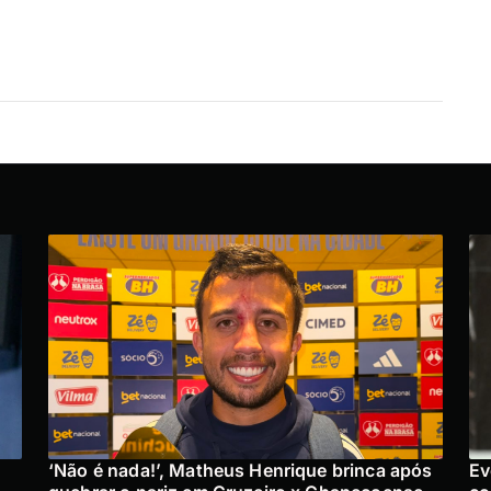
‘Não é nada!’, Matheus Henrique brinca após
Ev