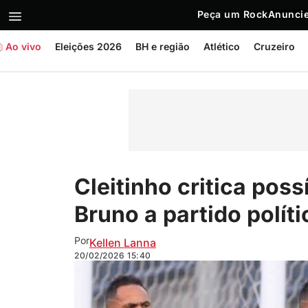
Peça um Rock
Anuncie
Ao vivo
Eleições 2026
BH e região
Atlético
Cruzeiro
Cleitinho critica possí
Bruno a partido políti
Por
Kellen Lanna
20/02/2026
15:40