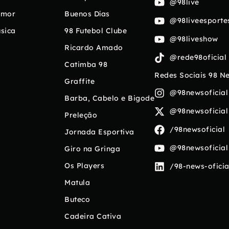
@98live
umor
Buenos Días
@98liveesporte
sica
98 Futebol Clube
@98liveshow
Ricardo Amado
@rede98oficial
Catimba 98
Redes Sociais 98 N
Graffite
@98newsoficial
Barba, Cabelo e Bigode
@98newsoficial
Preleção
/98newsoficial
Jornada Esportiva
@98newsoficial
Giro na Gringa
Os Players
/98-news-oficia
Matula
Buteco
Cadeira Cativa