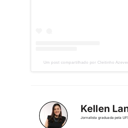
Um post compartilhado por Cleitinho Azeve
Kellen La
Jornalista graduada pela UF