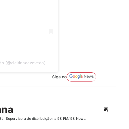
do (@cleitinhoazevedo)
Siga no
nna
SJ. Supervisora de distribuição na 98 FM/ 98 News.