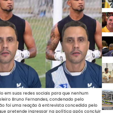
lo em suas redes sociais para que nenhum
-goleiro Bruno Fernandes, condenado pelo
ção foi uma reação à entrevista concedida pelo
que pretende ingressar na política após concluir