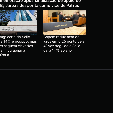
memoração após sinalização de apoio do
B; Jarbas desponta como vice de Patrus
mg: corte da Selic
Copom reduz taxa de
ra 14% é positivo, mas
juros em 0,25 ponto pela
ros seguem elevados
4ª vez seguida e Selic
a impulsionar a
cai a 14% ao ano
ústria