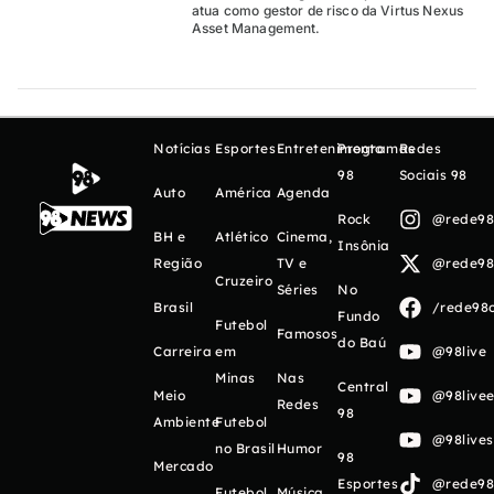
atua como gestor de risco da Virtus Nexus
Asset Management.
Notícias
Esportes
Entretenimento
Programas
Redes
98
Sociais 98
Auto
América
Agenda
Rock
@rede98o
BH e
Atlético
Cinema,
Insônia
Região
TV e
@rede98o
Cruzeiro
Séries
No
Brasil
/rede98o
Fundo
Futebol
Famosos
do Baú
Carreira
em
@98live
Minas
Nas
Central
Meio
@98livee
Redes
98
Ambiente
Futebol
@98live
no Brasil
Humor
98
Mercado
Esportes
@rede98o
Futebol
Música