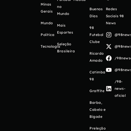
Minas
no
Buenos
Redes
Gerais
Mundo
Días
Sociais 98
Mundo
News
Mais
98
Esportes
Política
Futebol
@98newso
Clube
Seleção
Tecnologia
@98newso
Brasileira
Ricardo
/98newso
Amado
@98newso
Catimba
98
/98-
news-
Graffite
oficial
Barba,
Cabelo e
Bigode
Preleção