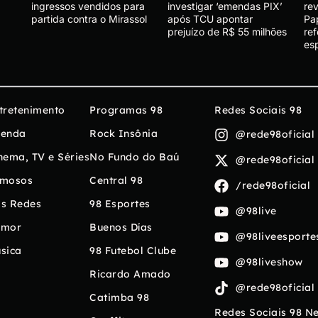
ingressos vendidos para
investigar ‘emendas PIX’
re
partida contra o Mirassol
após TCU apontar
Pa
prejuízo de R$ 55 milhões
re
es
tretenimento
Programas 98
Redes Sociais 98
enda
Rock Insônia
@rede98oficial
nema, TV e Séries
No Fundo do Baú
@rede98oficial
mosos
Central 98
/rede98oficial
s Redes
98 Esportes
@98live
umor
Buenos Días
@98liveesporte
sica
98 Futebol Clube
@98liveshow
Ricardo Amado
@rede98oficial
Catimba 98
Redes Sociais 98 N