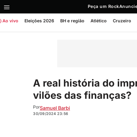
Peça um Rock
Anuncie
Ao vivo
Eleições 2026
BH e região
Atlético
Cruzeiro
A real história do imp
vilões das finanças?
Por
Samuel Barbi
30/09/2024
23:56