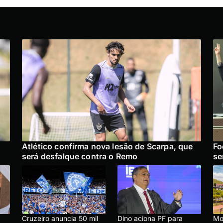
Atlético confirma nova lesão de Scarpa, que
Fo
será desfalque contra o Remo
se
Cruzeiro anuncia 50 mil
Dino aciona PF para
Mo