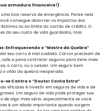
sua armadura financeira!)
é uma boa reserva de emergência. Pense nela
você consegue absorver os impactos dos
éstimos ou ao limite do cartão de crédito. O
ses do seu custo de vida guardados, mas
as: Enfraquecendo o “Mestre da Quebra”
do seu carro é mal cuidado. Carros precisam de
o, vale a pena contratar seguros para itens mais
sa, o carro, ou o celular. Um seguro bem
 o vilão da quebra inesperada.
do-se Contra o “Doutor Conta Extra”
is eficazes é investir em seguros de vida e de
graves. Um seguro de vida pode proteger sua
so de algo mais sério, especialmente se você
raves é um aliado importante quando surgem
cíficos e caros. Ao ter uma boa apólice de