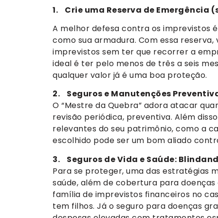
1. Crie uma Reserva de Emergência (
A melhor defesa contra os imprevistos 
como sua armadura. Com essa reserva, 
imprevistos sem ter que recorrer a empr
ideal é ter pelo menos de três a seis me
qualquer valor já é uma boa proteção.
2. Seguros e Manutenções Preventiv
O “Mestre da Quebra” adora atacar quan
revisão periódica, preventiva. Além diss
relevantes do seu patrimônio, como a ca
escolhido pode ser um bom aliado contra
3. Seguros de Vida e Saúde: Blindan
Para se proteger, uma das estratégias ma
saúde, além de cobertura para doenças 
família de imprevistos financeiros no ca
tem filhos. Já o seguro para doenças g
despesas elevadas com tratamentos espe