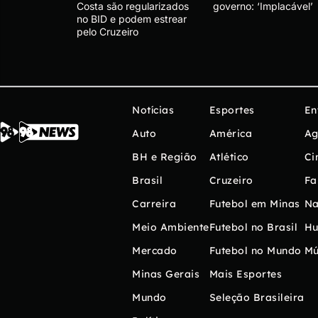
Costa são regularizados
governo: ‘Implacável’
no BID e podem estrear
pelo Cruzeiro
Notícias
Esportes
En
Auto
América
Ag
BH e Região
Atlético
Ci
Brasil
Cruzeiro
Fa
Carreira
Futebol em Minas
Na
Meio Ambiente
Futebol no Brasil
H
Mercado
Futebol no Mundo
Mú
Minas Gerais
Mais Esportes
Mundo
Seleção Brasileira