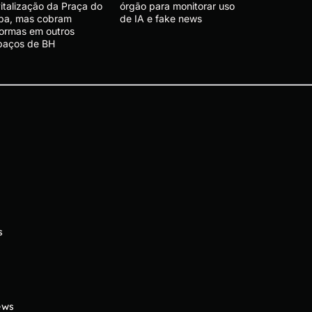
vitalização da Praça do
órgão para monitorar uso
pa, mas cobram
de IA e fake news
formas em outros
paços de BH
s
ews