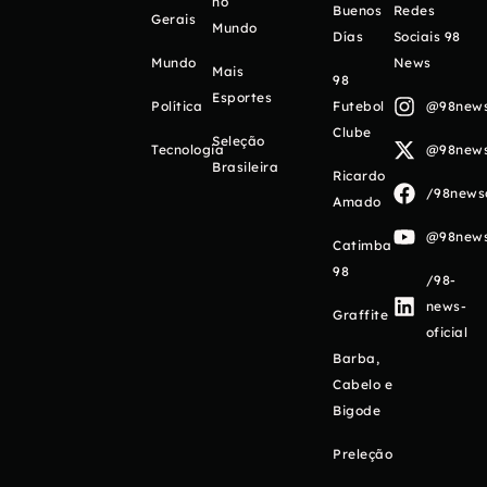
no
Buenos
Redes
Gerais
Mundo
Días
Sociais 98
Mundo
News
Mais
98
Esportes
Política
Futebol
@98newso
Clube
Seleção
Tecnologia
@98newso
Brasileira
Ricardo
/98newso
Amado
@98newso
Catimba
98
/98-
news-
Graffite
oficial
Barba,
Cabelo e
Bigode
Preleção