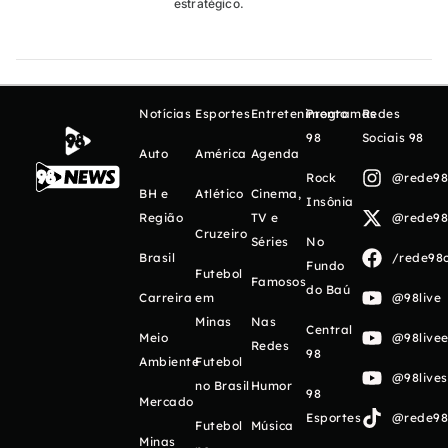
estratégico.
Notícias
Esportes
Entretenimento
Programas
Redes
98
Sociais 98
Auto
América
Agenda
Rock
@rede98o
BH e
Atlético
Cinema,
Insônia
Região
TV e
@rede98o
Cruzeiro
Séries
No
Brasil
/rede98o
Fundo
Futebol
Famosos
do Baú
Carreira
em
@98live
Minas
Nas
Central
Meio
@98livee
Redes
98
Ambiente
Futebol
@98live
no Brasil
Humor
98
Mercado
Esportes
@rede98o
Futebol
Música
Minas