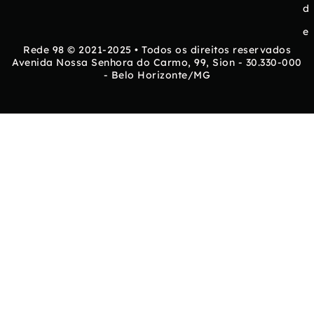
d
e
Rede 98 © 2021-2025 • Todos os direitos reservados
Avenida Nossa Senhora do Carmo, 99, Sion - 30.330-000
- Belo Horizonte/MG