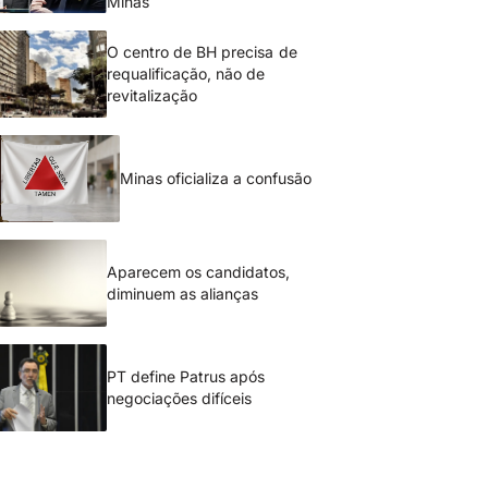
Minas
O centro de BH precisa de
requalificação, não de
revitalização
Minas oficializa a confusão
Aparecem os candidatos,
diminuem as alianças
PT define Patrus após
negociações difíceis