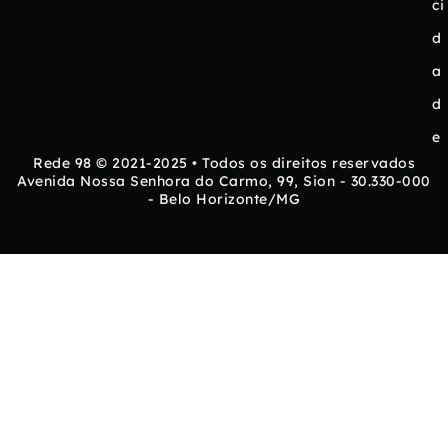
ci
d
a
d
e
Rede 98 © 2021-2025 • Todos os direitos reservados
Avenida Nossa Senhora do Carmo, 99, Sion - 30.330-000
- Belo Horizonte/MG