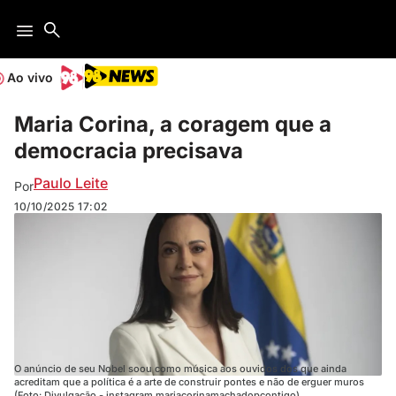
Ao vivo
Maria Corina, a coragem que a
democracia precisava
Paulo Leite
Por
10/10/2025
17:02
O anúncio de seu Nobel soou como música aos ouvidos dos que ainda
acreditam que a política é a arte de construir pontes e não de erguer muros
(Foto: Divulgação - instagram mariacorinamachadopcontigo)