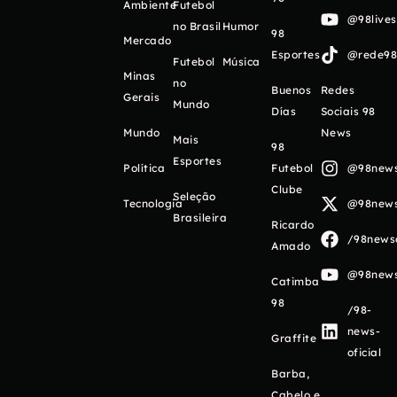
Ambiente
Futebol
@98live
no Brasil
Humor
98
Mercado
Esportes
@rede98o
Futebol
Música
Minas
no
Buenos
Redes
Gerais
Mundo
Días
Sociais 98
Mundo
News
Mais
98
Esportes
Política
Futebol
@98newso
Clube
Seleção
Tecnologia
@98newso
Brasileira
Ricardo
/98newso
Amado
@98newso
Catimba
98
/98-
news-
Graffite
oficial
Barba,
Cabelo e