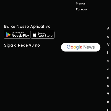
Menos
Futebol
Baixe Nosso Aplicativo
A
o
V
Siga a Rede 98 no
i
v
o
n
a
9
8
C