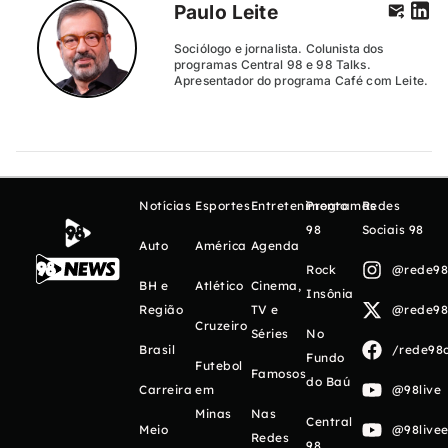
Paulo Leite
Sociólogo e jornalista. Colunista dos
programas Central 98 e 98 Talks.
Apresentador do programa Café com Leite.
Notícias
Esportes
Entretenimento
Programas
Redes
98
Sociais 98
Auto
América
Agenda
Rock
@rede98o
BH e
Atlético
Cinema,
Insônia
Região
TV e
@rede98o
Cruzeiro
Séries
No
Brasil
/rede98o
Fundo
Futebol
Famosos
do Baú
Carreira
em
@98live
Minas
Nas
Central
Meio
@98livee
Redes
98