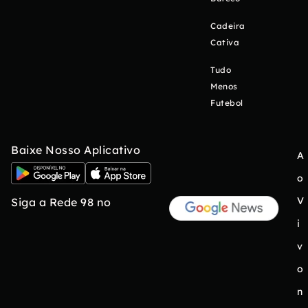
Cadeira
Cativa
Tudo
Menos
Futebol
Baixe Nosso Aplicativo
A
o
V
Siga a Rede 98 no
i
v
o
n