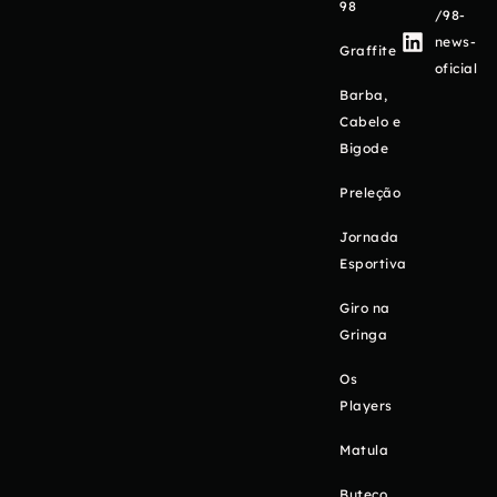
98
/98-
news-
Graffite
oficial
Barba,
Cabelo e
Bigode
Preleção
Jornada
Esportiva
Giro na
Gringa
Os
Players
Matula
Buteco