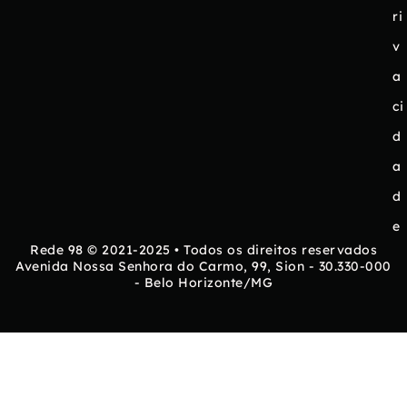
ri
v
a
ci
d
a
d
e
Rede 98 © 2021-2025 • Todos os direitos reservados
Avenida Nossa Senhora do Carmo, 99, Sion - 30.330-000
- Belo Horizonte/MG