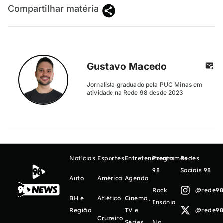
Compartilhar matéria
Gustavo Macedo
Jornalista graduado pela PUC Minas em
atividade na Rede 98 desde 2023
Notícias
Esportes
Entretenimento
Programas
Redes
98
Sociais 98
Auto
América
Agenda
Rock
@rede98o
BH e
Atlético
Cinema,
Insônia
Região
TV e
@rede98o
Cruzeiro
Séries
No