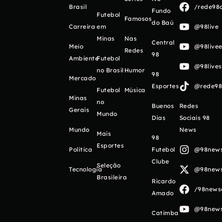
Brasil
/rede98o
Fundo
Futebol
Famosos
do Baú
Carreira
em
@98live
Minas
Nas
Central
Meio
@98livee
Redes
98
Ambiente
Futebol
@98live
no Brasil
Humor
98
Mercado
Esportes
@rede98o
Futebol
Música
Minas
no
Buenos
Redes
Gerais
Mundo
Días
Sociais 98
Mundo
News
Mais
98
Esportes
Política
Futebol
@98newso
Clube
Seleção
Tecnologia
@98newso
Brasileira
Ricardo
/98newso
Amado
@98newso
Catimba