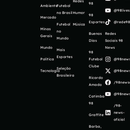
Redes
98
Ambiente
Futebol
@98live
no Brasil
Humor
98
Mercado
Esportes
@rede98o
Futebol
Música
Minas
no
Buenos
Redes
Gerais
Mundo
Días
Sociais 98
Mundo
News
Mais
98
Esportes
Política
Futebol
@98newso
Clube
Seleção
Tecnologia
@98newso
Brasileira
Ricardo
/98newso
Amado
@98newso
Catimba
98
/98-
news-
Graffite
oficial
Barba,