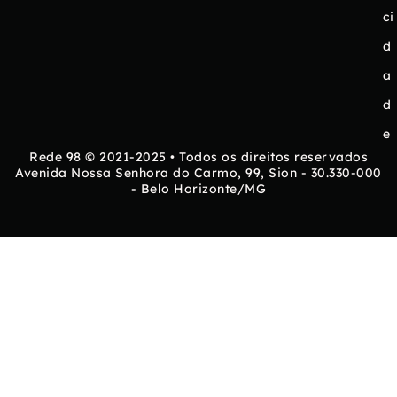
ci
d
a
d
e
Rede 98 © 2021-2025 • Todos os direitos reservados
Avenida Nossa Senhora do Carmo, 99, Sion - 30.330-000
- Belo Horizonte/MG