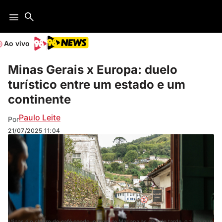
Ao vivo
Minas Gerais x Europa: duelo
turístico entre um estado e um
continente
Paulo Leite
Por
21/07/2025
11:04
Minas é o cheiro do café coado, o sino de Mariana às seis da tarde, o trem que