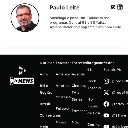
Paulo Leite
Sociólogo e jornalista. Colunista dos
programas Central 98 e 98 Talks.
Apresentador do programa Café com Leite.
Notícias
Esportes
Entretenimento
Programas
Redes
98
Sociais 98
Auto
América
Agenda
Rock
@rede98o
BH e
Atlético
Cinema,
Insônia
Região
TV e
@rede98o
Cruzeiro
Séries
No
Brasil
/rede98o
Fundo
Futebol
Famosos
do Baú
Carreira
em
@98live
Minas
Nas
Central
Meio
@98livee