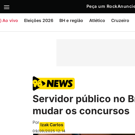
Peça um Rock
Anuncie
Ao vivo
Eleições 2026
BH e região
Atlético
Cruzeiro
Servidor público no B
mudar os concursos
Por
Izak Carlos
09/09/2025
12:14