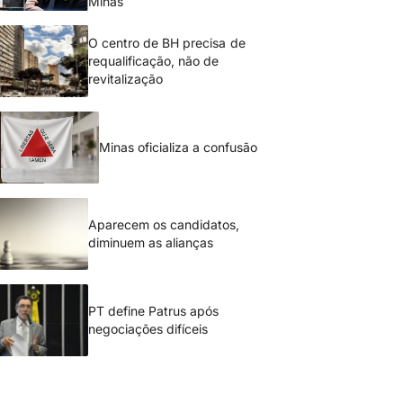
Minas
O centro de BH precisa de
requalificação, não de
revitalização
Minas oficializa a confusão
Aparecem os candidatos,
diminuem as alianças
PT define Patrus após
negociações difíceis