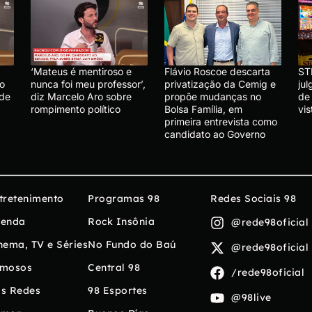
‘Mateus é mentiroso e
Flávio Roscoe descarta
ST
lo
nunca foi meu professor’,
privatização da Cemig e
ju
 de
diz Marcelo Aro sobre
propõe mudanças no
de
rompimento político
Bolsa Família, em
vis
primeira entrevista como
candidato ao Governo
tretenimento
Programas 98
Redes Sociais 98
enda
Rock Insônia
@rede98oficial
nema, TV e Séries
No Fundo do Baú
@rede98oficial
mosos
Central 98
/rede98oficial
s Redes
98 Esportes
@98live