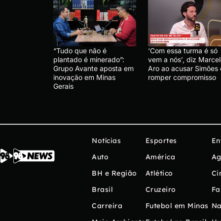
“Tudo que não é
‘Com essa turma é só
plantado é minerado”:
vem a nós’, diz Marce
Grupo Avante aposta em
Aro ao acusar Simões
inovação em Minas
romper compromisso
Gerais
Notícias
Esportes
En
Auto
América
Ag
BH e Região
Atlético
Ci
Brasil
Cruzeiro
Fa
Carreira
Futebol em Minas
Na