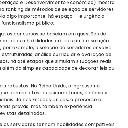
peração e Desenvolvimento Econômico) mostra
no ranking de métodos de seleção de servidores
vela algo importante: há espaço — e urgência —
funcionalismo público.
ui, os concursos se baseiam em questões de
nectadas a habilidades críticas ou à resolução
, por exemplo, a seleção de servidores envolve
struturadas, análise curricular e avaliação de
os, há até etapas que simulam situações reais
á além da simples capacidade de decorar leis ou
is robustos. No Reino Unido, o ingresso no
que combina testes psicométricos, dinâmicas
ionais. Já nos Estados Unidos, o processo é
penas provas, mas também experiência
evistas detalhadas.
ue os servidores tenham habilidades compatíveis