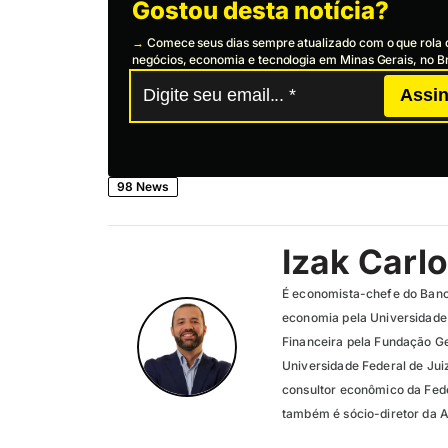
Gostou desta notícia?
→
Comece seus dias sempre atualizado com o que rola 
negócios, economia e tecnologia em Minas Gerais, no Br
Assin
98 News
Izak Carl
É economista-chefe do Ban
economia pela Universidade
Financeira pela Fundação G
Universidade Federal de Juiz
consultor econômico da Fede
também é sócio-diretor da Ax