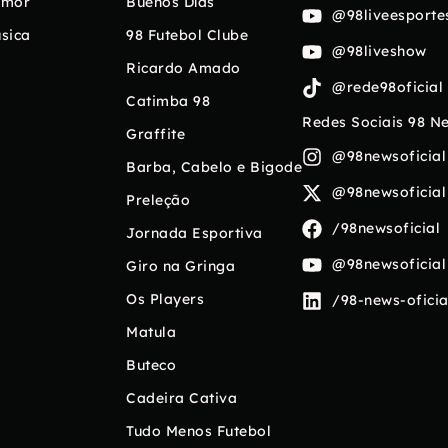
umor
Buenos Días
@98liveesporte
sica
98 Futebol Clube
@98liveshow
Ricardo Amado
@rede98oficial
Catimba 98
Redes Sociais 98 N
Graffite
@98newsoficial
Barba, Cabelo e Bigode
@98newsoficial
Preleção
/98newsoficial
Jornada Esportiva
@98newsoficial
Giro na Gringa
Os Players
/98-news-oficia
Matula
Buteco
Cadeira Cativa
Tudo Menos Futebol