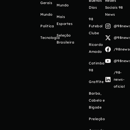
Buenos
Redes
Gerais
Mundo
Días
Sociais 98
Mundo
News
Mais
98
Esportes
Política
Futebol
@98newso
Clube
Seleção
Tecnologia
@98newso
Brasileira
Ricardo
/98newso
Amado
@98newso
Catimba
98
/98-
news-
Graffite
oficial
Barba,
Cabelo e
Bigode
Preleção