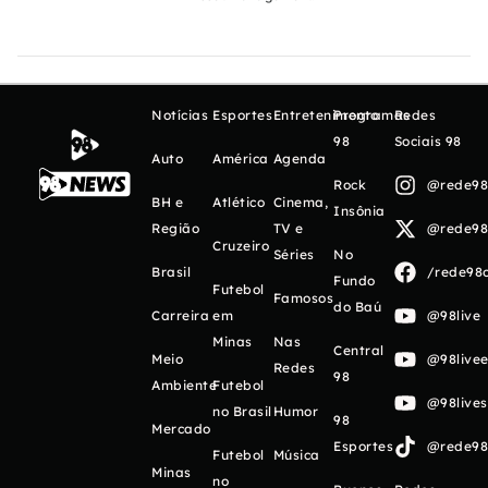
Notícias
Esportes
Entretenimento
Programas
Redes
98
Sociais 98
Auto
América
Agenda
Rock
@rede98o
BH e
Atlético
Cinema,
Insônia
Região
TV e
@rede98o
Cruzeiro
Séries
No
Brasil
/rede98o
Fundo
Futebol
Famosos
do Baú
Carreira
em
@98live
Minas
Nas
Central
Meio
@98livee
Redes
98
Ambiente
Futebol
@98live
no Brasil
Humor
98
Mercado
Esportes
@rede98o
Futebol
Música
Minas
no