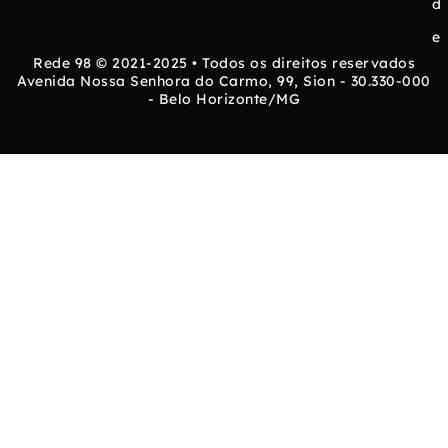
d
e
Rede 98 © 2021-2025 • Todos os direitos reservados
Avenida Nossa Senhora do Carmo, 99, Sion - 30.330-000
- Belo Horizonte/MG