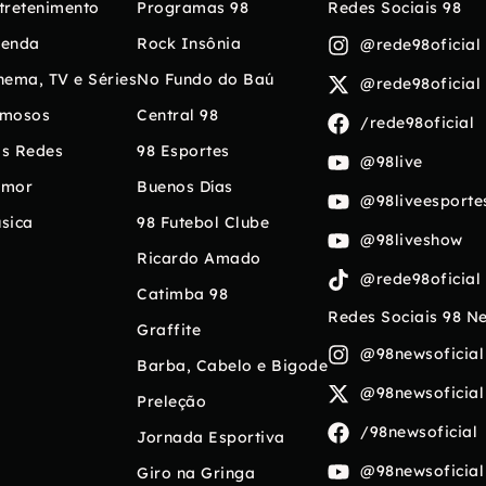
tretenimento
Programas 98
Redes Sociais 98
enda
Rock Insônia
@rede98oficial
nema, TV e Séries
No Fundo do Baú
@rede98oficial
mosos
Central 98
/rede98oficial
s Redes
98 Esportes
@98live
umor
Buenos Días
@98liveesporte
sica
98 Futebol Clube
@98liveshow
Ricardo Amado
@rede98oficial
Catimba 98
Redes Sociais 98 N
Graffite
@98newsoficial
Barba, Cabelo e Bigode
@98newsoficial
Preleção
/98newsoficial
Jornada Esportiva
@98newsoficial
Giro na Gringa