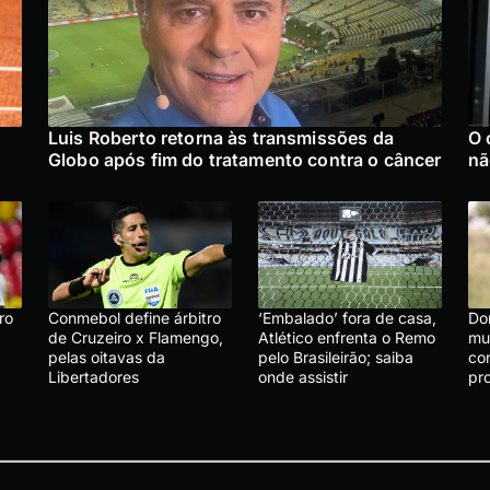
:
Luis Roberto retorna às transmissões da
O 
Globo após fim do tratamento contra o câncer
nã
ro
Conmebol define árbitro
‘Embalado’ fora de casa,
Do
de Cruzeiro x Flamengo,
Atlético enfrenta o Remo
mu
pelas oitavas da
pelo Brasileirão; saiba
co
Libertadores
onde assistir
pr