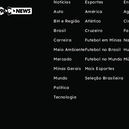
Notícias
Esportes
En
Auto
América
Ag
BH e Região
Atlético
Ci
Brasil
Cruzeiro
Fa
Carreira
Futebol em Minas
Na
Meio Ambiente
Futebol no Brasil
H
Mercado
Futebol no Mundo
Mú
Minas Gerais
Mais Esportes
Mundo
Seleção Brasileira
Política
Tecnologia