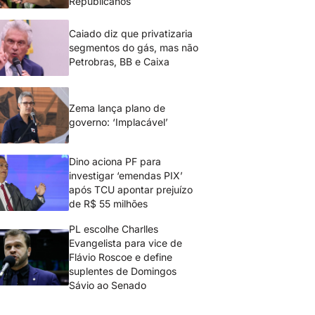
Republicanos
Caiado diz que privatizaria
segmentos do gás, mas não
Petrobras, BB e Caixa
Zema lança plano de
governo: ‘Implacável’
Dino aciona PF para
investigar ‘emendas PIX’
após TCU apontar prejuízo
de R$ 55 milhões
PL escolhe Charlles
Evangelista para vice de
Flávio Roscoe e define
suplentes de Domingos
Sávio ao Senado