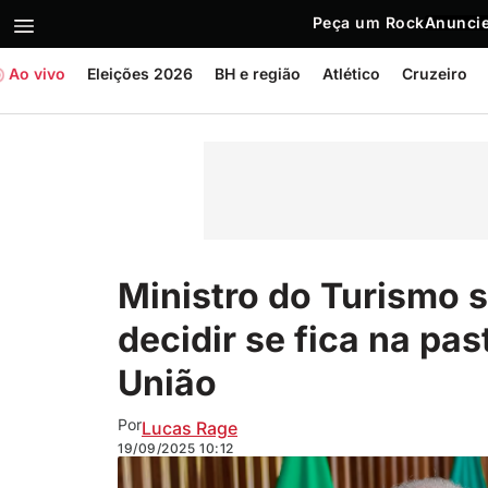
Peça um Rock
Anuncie
Ao vivo
Eleições 2026
BH e região
Atlético
Cruzeiro
Ministro do Turismo 
decidir se fica na pa
União
Por
Lucas Rage
19/09/2025
10:12