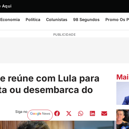
 Aqui
Economia
Política
Colunistas
98 Segundos
Promo Os P
PUBLICIDADE
se reúne com Lula para
Mai
sta ou desembarca do
Siga no