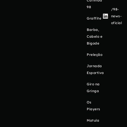
Catimba
98
/98-
news-
Graffite
oficial
Barba,
Cabelo e
Bigode
Preleção
Jornada
Esportiva
Giro na
Gringa
Os
Players
Matula