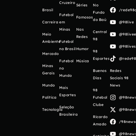
Cruzeiro
Séries
No
Brasil
/rede98o
Fundo
Futebol
Famosos
do Baú
Carreira
em
@98live
Minas
Nas
Central
Meio
@98livee
Redes
98
Ambiente
Futebol
@98live
no Brasil
Humor
98
Mercado
Esportes
@rede98o
Futebol
Música
Minas
no
Buenos
Redes
Gerais
Mundo
Días
Sociais 98
Mundo
News
Mais
98
Esportes
Política
Futebol
@98newso
Clube
Seleção
Tecnologia
@98newso
Brasileira
Ricardo
/98newso
Amado
@98newso