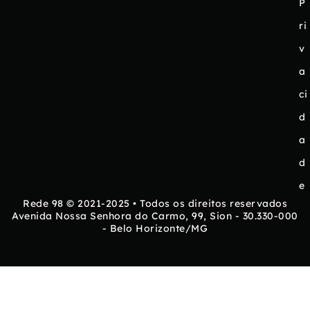
P
ri
v
a
ci
d
a
d
e
Rede 98 © 2021-2025 • Todos os direitos reservados
Avenida Nossa Senhora do Carmo, 99, Sion - 30.330-000
- Belo Horizonte/MG