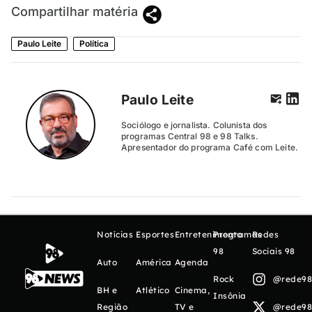
Compartilhar matéria
Paulo Leite
Política
Paulo Leite
Sociólogo e jornalista. Colunista dos
programas Central 98 e 98 Talks.
Apresentador do programa Café com Leite.
Notícias
Esportes
Entretenimento
Programas
Redes
98
Sociais 98
Auto
América
Agenda
Rock
@rede98o
BH e
Atlético
Cinema,
Insônia
Região
TV e
@rede98o