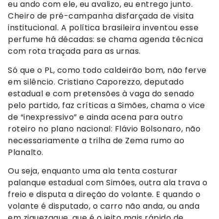
eu ando com ele, eu avalizo, eu entrego junto.
Cheiro de pré-campanha disfarçada de visita
institucional. A política brasileira inventou esse
perfume há décadas: se chama agenda técnica
com rota traçada para as urnas.
Só que o PL, como todo caldeirão bom, não ferve
em silêncio. Cristiano Caporezzo, deputado
estadual e com pretensões à vaga do senado
pelo partido, faz críticas a Simões, chama o vice
de “inexpressivo” e ainda acena para outro
roteiro no plano nacional: Flávio Bolsonaro, não
necessariamente a trilha de Zema rumo ao
Planalto.
Ou seja, enquanto uma ala tenta costurar
palanque estadual com Simões, outra ala trava o
freio e disputa a direção do volante. E quando o
volante é disputado, o carro não anda, ou anda
em ziguezague, que é o jeito mais rápido de