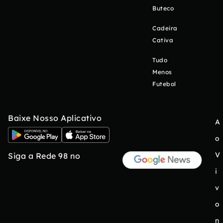
Buteco
Cadeira
Cativa
Tudo
Menos
Futebol
Baixe Nosso Aplicativo
A
o
V
Siga a Rede 98 no
i
v
o
n